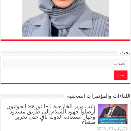
بحث
اللقاءات والمؤتمرات الصحفية
‏نائب وزير الخارجية لـ«الثورة»: الحوثيون
أوصلوا جهود السلام إلى طريق مسدود
وخيار استعادة الدولة باقٍ حتى تحرير
صنعاء
يوليو 30, 2026