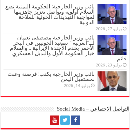
نائب وزير الخارجية: الحكومة اليمنية تضع
السلام أولوية وتواصل تعزيز جاهزيتها
لمواجهة التهديدات الحوثية للملاحة
الدولية
يوليو 27, 2026
نائب وزير الخارجية مصطفى نعمان
للـ”العربية”: تصعيد الحوثيين في البحر
الأحمر يخدم الأجندة الإيرانية .. والسلام
خيار الحكومة الأول والبديل العسكري
قائم
يوليو 23, 2026
نائب وزير الخارجية يكتب: قرصنة وعبث
بمستقبل اليمن
يوليو 14, 2026
التواصل الاجتماعي – Social Media