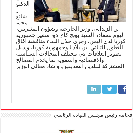
الدكتو
ر
شائع
محس
ن الزنداني، وزير الخارجية وشؤون المغتربين،
اليوم بسعادة السيد بونج كاي دو، سفير جمهورية
كوريا لدى اليمن. وجرى خلال اللقاء مناقشة آفاق
التعاون الثنائي بين بلادنا وجمهورية كوريا، وسبل
تطوير العلاقات في مختلف المجالات السياسية
والاقتصادية والتنموية بما يخدم المصالح
المشتركة للبلدين الصديقين. وأشاد معالي الوزير
…
فخامة رئيس مجلس القيادة الرئاسي