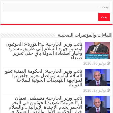
اللقاءات والمؤتمرات الصحفية
‏نائب وزير الخارجية لـ«الثورة»: الحوثيون
أوصلوا جهود السلام إلى طريق مسدود
وخيار استعادة الدولة باقٍ حتى تحرير
صنعاء
يوليو 30, 2026
نائب وزير الخارجية: الحكومة اليمنية تضع
السلام أولوية وتواصل تعزيز جاهزيتها
لمواجهة التهديدات الحوثية للملاحة
الدولية
يوليو 27, 2026
نائب وزير الخارجية مصطفى نعمان
للـ”العربية”: تصعيد الحوثيين في البحر
الأحمر يخدم الأجندة الإيرانية .. والسلام
خيار الحكومة الأول والبديل العسكري