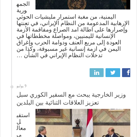
الجمه
ورية
اليمنية، من مغبة استمرار مليشيات الحوثي
الإرهابية المدعومة من النظام الإيراني، في تعنتها
وإصرارها على اطالة امد الصراع ومفاقمة الأزمة
الإنسانية لليمنيين، ومواصلة مخططاتها في
العودة إلى مربع العنف ودوامة الحرب وإغراق
اليمن في ازمة إنسانية غير مسبوقة، وكذا من
تدخلات النظام الإيراني في الشأن …
9 يوليو
وزير الخارجية يبحث مع السفير الكوري سبل
تعزيز العلاقات الثنائية بين البلدين
استقب
ل
معال
ي