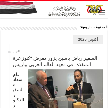
المحفوظات اليومية:
أكتوبر, 2025
3 أكتوبر
السفير رياض ياسين يزور معرض “كنوز غزة
المنقذة” في معهد العالم العربي بباريس
قام
سعاد
ة
السفي
ر
الدكتو
ر