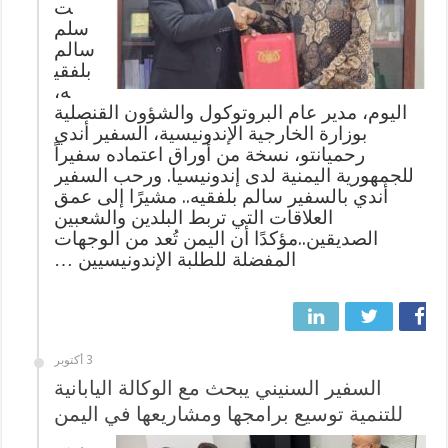
ت
سلم
سالم
بلفقي
ه،
اليوم، مدير عام البروتوكول والشؤون القنصلية
بوزارة الخارجية الإندونيسية، السفير أندي
رحميانتو، نسخة من أوراق اعتماده سفيراً
للجمهورية اليمنية لدى إندونيسيا. ورحب السفير
أندي بالسفير سالم بلفقيه.. مشيرًا إلى عمق
العلاقات التي تربط البلدين والشعبين
الصديقين..مؤكدًا أن اليمن تُعد من الوجهات
المفضلة للطلبة الإندونيسيين …
3 أكتوبر
السفير السنيني يبحث مع الوكالة اليابانية
للتنمية توسيع برامجها ومشاريعها في اليمن