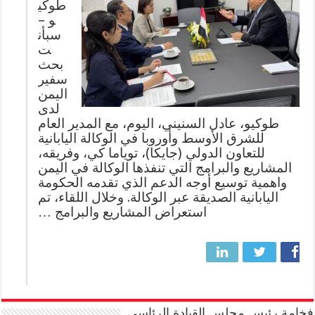
طوكي
و –
سبأن
ت
بحث
سفير
اليمن
لدى
طوكيو، عادل السنيني، اليوم، مع المدير العام
للشرق الأوسط وأوروبا في الوكالة اليابانية
للتعاون الدولي (جايكا)، توياما كي، وفريقه،
المشاريع والبرامج التي تنفذها الوكالة في اليمن
واهمية توسيع أوجه الدعم الذي تقدمه الحكومة
اليابانية الصديقة عبر الوكالة. وخلال اللقاء، تم
استعراض المشاريع والبرامج …
فخامة رئيس مجلس القيادة الرئاسي