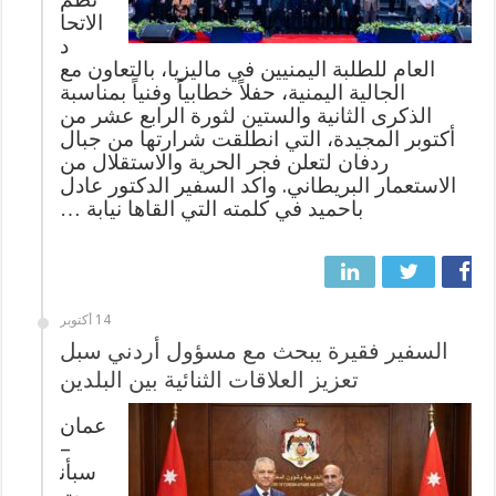
الاتحا
د
العام للطلبة اليمنيين في ماليزيا، بالتعاون مع
الجالية اليمنية، حفلاً خطابياً وفنياً بمناسبة
الذكرى الثانية والستين لثورة الرابع عشر من
أكتوبر المجيدة، التي انطلقت شرارتها من جبال
ردفان لتعلن فجر الحرية والاستقلال من
الاستعمار البريطاني. واكد السفير الدكتور عادل
باحميد في كلمته التي القاها نيابة …
14 أكتوبر
السفير فقيرة يبحث مع مسؤول أردني سبل
تعزيز العلاقات الثنائية بين البلدين
عمان
–
سبأن
ت