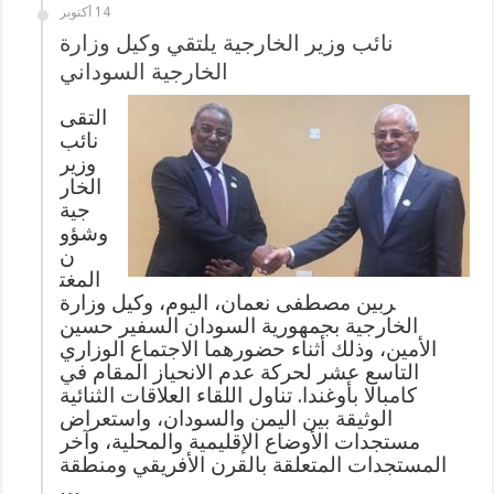
14 أكتوبر
نائب وزير الخارجية يلتقي وكيل وزارة
الخارجية السوداني
التقى
نائب
وزير
الخار
جية
وشؤو
ن
المغت
ربين مصطفى نعمان، اليوم، وكيل وزارة
الخارجية بجمهورية السودان السفير حسين
الأمين، وذلك أثناء حضورهما الاجتماع الوزاري
التاسع عشر لحركة عدم الانحياز المقام في
كامبالا بأوغندا. ​تناول اللقاء العلاقات الثنائية
الوثيقة بين اليمن والسودان، واستعراض
مستجدات الأوضاع الإقليمية والمحلية، وآخر
المستجدات المتعلقة بالقرن الأفريقي ومنطقة
…