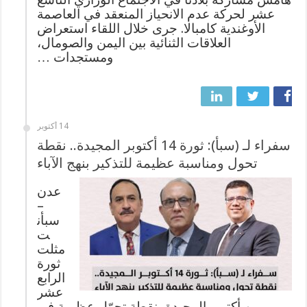
عشر لحركة عدم الانحياز المنعقد في العاصمة
الأوغندية كامبالا. جرى خلال اللقاء استعراض
العلاقات الثنائية بين اليمن والصومال،
ومستجدات …
14 أكتوبر
سفراء لـ (سبأ): ثورة 14 أكتوبر المجيدة.. نقطة
تحول ومناسبة عظيمة للتذكير بنهج الآباء
عدن
–
سبأن
ت
مثلت
ثورة
الرابع
عشر
من أكتوبر المجيدة، نقطة تحوّل عظيمة في