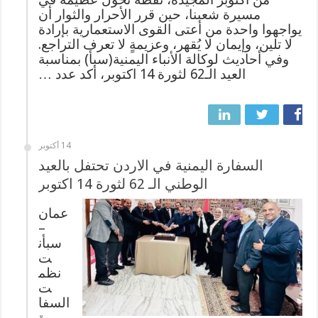
مسيرة شعبنا، حين قرر الأحرار والثوار أن
يواجهوا واحدة من أعتى القوى الاستعمارية بإرادة
لا تلين، وإيمان لا يُقهر، وعزيمةٍ لا تعرف التراجع.
وفي أحاديث لوكالة الأنباء اليمنية(سبأ) بمناسبة
العيد الـ62 لثورة 14 اكتوبر، أكد عدد …
14 أكتوبر
السفارة اليمنية في الاردن تحتفل بالعيد
الوطني الـ 62 لثورة 14 اكتوبر
عمان
–
سبأن
ت
نظم
ت
السفا
رة