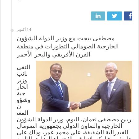
14 أكتوبر
مصطفى يبحث مع وزير الدولة للشؤون
الخارجية الصومالي التطورات في منطقة
القرن الأفريقي والبحر الأحمر
التقى
نائب
وزير
الخار
جية
وشؤو
ن
المغت
ربين مصطفى نعمان، اليوم، وزير الدولة للشؤون
الخارجية والتعاون الدولي بجمهورية الصومال
الفيدرالية الشقيقة، علي محمد عمر، وذلك على
هامش مشاركة بلادنا في الاجتماع الوزاري التاسع