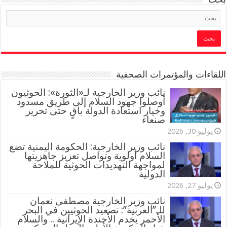
اللقاءات والمؤتمرات الصحفية
‏نائب وزير الخارجية لـ«الثورة»: الحوثيون
أوصلوا جهود السلام إلى طريق مسدود
وخيار استعادة الدولة باقٍ حتى تحرير
صنعاء
يوليو 30, 2026
نائب وزير الخارجية: الحكومة اليمنية تضع
السلام أولوية وتواصل تعزيز جاهزيتها
لمواجهة التهديدات الحوثية للملاحة
الدولية
يوليو 27, 2026
نائب وزير الخارجية مصطفى نعمان
للـ”العربية”: تصعيد الحوثيين في البحر
الأحمر يخدم الأجندة الإيرانية .. والسلام