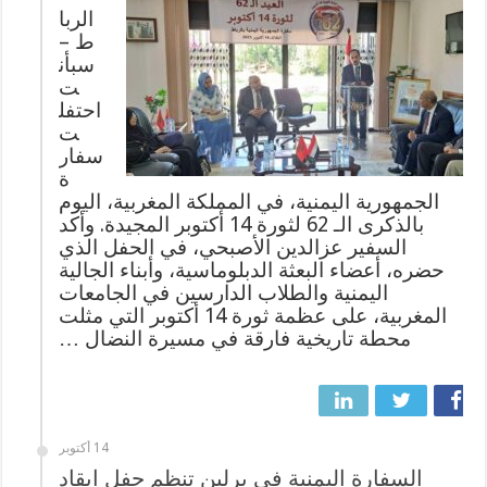
الربا
ط –
سبأن
ت
احتفل
ت
سفار
ة
الجمهورية اليمنية، في المملكة المغربية، اليوم
بالذكرى الـ 62 لثورة 14 أكتوبر المجيدة. وأكد
السفير عزالدين الأصبحي، في الحفل الذي
حضره، أعضاء البعثة الدبلوماسية، وأبناء الجالية
اليمنية والطلاب الدارسين في الجامعات
المغربية، على عظمة ثورة 14 أكتوبر التي مثلت
محطة تاريخية فارقة في مسيرة النضال …
14 أكتوبر
السفارة اليمنية في برلين تنظم حفل ايقاد