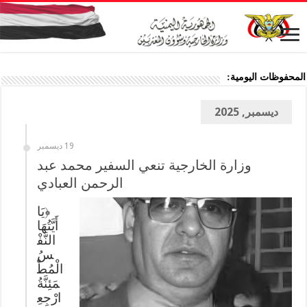
المحفوظات اليومية:
ديسمبر, 2025
19 ديسمبر
وزارة الخارجية تنعي السفير محمد عبد
الرحمن العبادي
﴿يَا
أَيَّتُهَا
النَّفْ
سُ
الْمُطْ
مَئِنَّةُ
ارْجِعِ