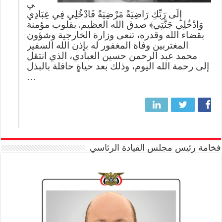
ي
إِلَى رَبِّكِ رَاضِيَةً مَرْضِيَةً فَادْخُلِي فِي عِبَادِي
وَادْخُلِي جَنَّتِي﴾ صدق الله العظيم. بقلوب مؤمنة
بقضاء الله وقدره، تنعى وزارة الخارجية وشؤون
المغتربين وفاة المغفور له بإذن الله السفير
محمد عبد الرحمن حسين العبادي، الذي انتقل
إلى رحمة الله اليوم، وذلك بعد حياةٍ حافلة بالبذل
…
فخامة رئيس مجلس القيادة الرئاسي