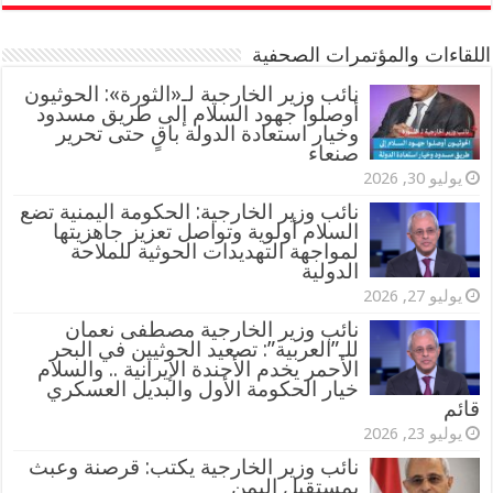
اللقاءات والمؤتمرات الصحفية
‏نائب وزير الخارجية لـ«الثورة»: الحوثيون
أوصلوا جهود السلام إلى طريق مسدود
وخيار استعادة الدولة باقٍ حتى تحرير
صنعاء
يوليو 30, 2026
نائب وزير الخارجية: الحكومة اليمنية تضع
السلام أولوية وتواصل تعزيز جاهزيتها
لمواجهة التهديدات الحوثية للملاحة
الدولية
يوليو 27, 2026
نائب وزير الخارجية مصطفى نعمان
للـ”العربية”: تصعيد الحوثيين في البحر
الأحمر يخدم الأجندة الإيرانية .. والسلام
خيار الحكومة الأول والبديل العسكري
قائم
يوليو 23, 2026
نائب وزير الخارجية يكتب: قرصنة وعبث
بمستقبل اليمن