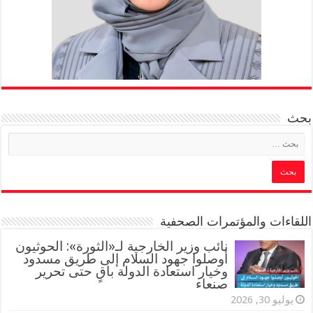
بحث
اللقاءات والمؤتمرات الصحفية
‏نائب وزير الخارجية لـ«الثورة»: الحوثيون
أوصلوا جهود السلام إلى طريق مسدود
وخيار استعادة الدولة باقٍ حتى تحرير
صنعاء
يوليو 30, 2026