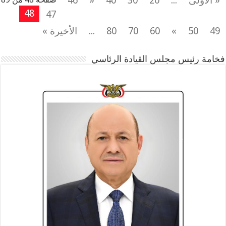
« الأولى
...
20
30
40
«
46
48
47
49
50
»
60
70
80
...
الأخيرة »
فخامة رئيس مجلس القيادة الرئاسي