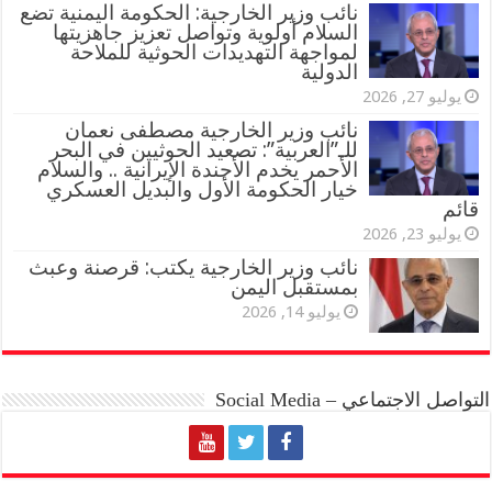
نائب وزير الخارجية: الحكومة اليمنية تضع
السلام أولوية وتواصل تعزيز جاهزيتها
لمواجهة التهديدات الحوثية للملاحة
الدولية
يوليو 27, 2026
نائب وزير الخارجية مصطفى نعمان
للـ”العربية”: تصعيد الحوثيين في البحر
الأحمر يخدم الأجندة الإيرانية .. والسلام
خيار الحكومة الأول والبديل العسكري
قائم
يوليو 23, 2026
نائب وزير الخارجية يكتب: قرصنة وعبث
بمستقبل اليمن
يوليو 14, 2026
التواصل الاجتماعي – Social Media