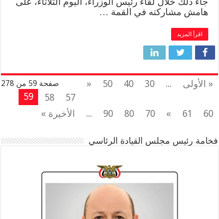
جاء ذلك خلال لقاء رئيس الوزراء، اليوم الثلاثاء، على
هامش مشاركته في القمة …
اقرأ المزيد
« الأولى
...
30
40
50
«
صفحة 59 من 278
59
58
57
60
61
»
70
80
90
...
الأخيرة »
فخامة رئيس مجلس القيادة الرئاسي