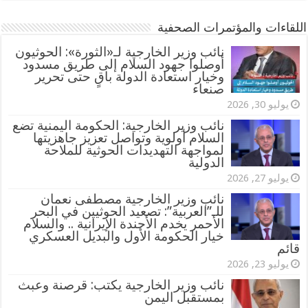
اللقاءات والمؤتمرات الصحفية
‏نائب وزير الخارجية لـ«الثورة»: الحوثيون
أوصلوا جهود السلام إلى طريق مسدود
وخيار استعادة الدولة باقٍ حتى تحرير
صنعاء
يوليو 30, 2026
نائب وزير الخارجية: الحكومة اليمنية تضع
السلام أولوية وتواصل تعزيز جاهزيتها
لمواجهة التهديدات الحوثية للملاحة
الدولية
يوليو 27, 2026
نائب وزير الخارجية مصطفى نعمان
للـ”العربية”: تصعيد الحوثيين في البحر
الأحمر يخدم الأجندة الإيرانية .. والسلام
خيار الحكومة الأول والبديل العسكري
قائم
يوليو 23, 2026
نائب وزير الخارجية يكتب: قرصنة وعبث
بمستقبل اليمن