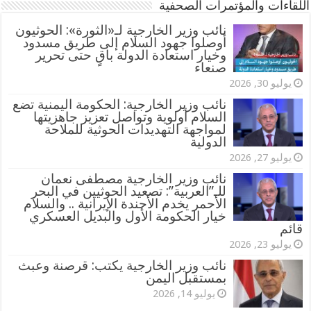
اللقاءات والمؤتمرات الصحفية
‏نائب وزير الخارجية لـ«الثورة»: الحوثيون
أوصلوا جهود السلام إلى طريق مسدود
وخيار استعادة الدولة باقٍ حتى تحرير
صنعاء
يوليو 30, 2026
نائب وزير الخارجية: الحكومة اليمنية تضع
السلام أولوية وتواصل تعزيز جاهزيتها
لمواجهة التهديدات الحوثية للملاحة
الدولية
يوليو 27, 2026
نائب وزير الخارجية مصطفى نعمان
للـ”العربية”: تصعيد الحوثيين في البحر
الأحمر يخدم الأجندة الإيرانية .. والسلام
خيار الحكومة الأول والبديل العسكري
قائم
يوليو 23, 2026
نائب وزير الخارجية يكتب: قرصنة وعبث
بمستقبل اليمن
يوليو 14, 2026