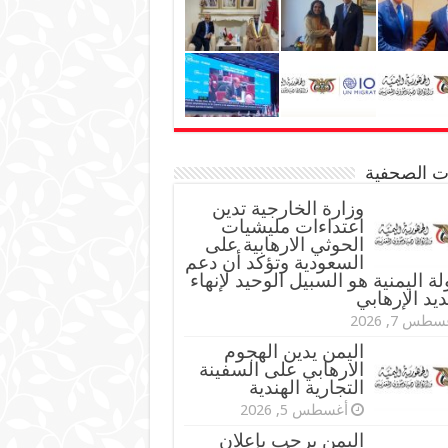
نات الصحفية
وزارة الخارجية تدين
اعتداءات مليشيات
الحوثي الارهابية على
السعودية وتؤكد أن دعم
لة اليمنية هو السبيل الوحيد لإنهاء
ديد الإرهابي
طس 7, 2026
اليمن يدين الهجوم
الارهابي على السفينة
التجارية الهندية
أغسطس 5, 2026
اليمن يرحب بإعلان