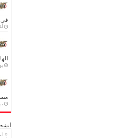
في 
أغس
اله
يولي
مصر 
يولي
أنشطة
أغ