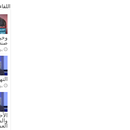
اللقا
وخيا
صنع
يولي
الته
يولي
الأح
والس
الع