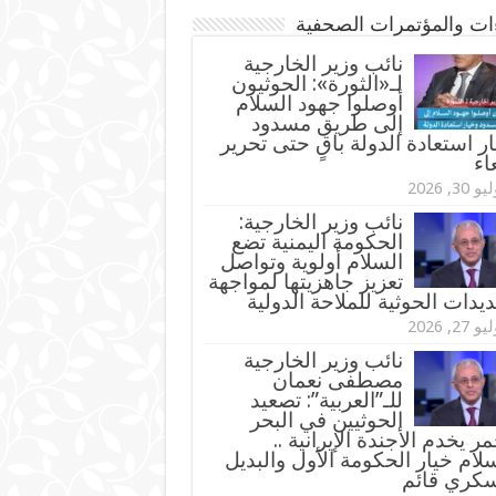
ءات والمؤتمرات الصحفية
‏نائب وزير الخارجية
لـ«الثورة»: الحوثيون
أوصلوا جهود السلام
إلى طريق مسدود
ر استعادة الدولة باقٍ حتى تحرير
اء
و 30, 2026
نائب وزير الخارجية:
الحكومة اليمنية تضع
السلام أولوية وتواصل
تعزيز جاهزيتها لمواجهة
ديدات الحوثية للملاحة الدولية
و 27, 2026
نائب وزير الخارجية
مصطفى نعمان
للـ”العربية”: تصعيد
الحوثيين في البحر
مر يخدم الأجندة الإيرانية ..
لام خيار الحكومة الأول والبديل
سكري قائم