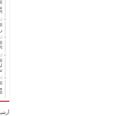
ال
تع
ال
أغ
ا
ر
أغ
ال
ال
أغ
ا
لج
تع
أغ
ا
مج
ال
أرشيف