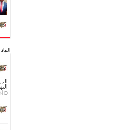
البيا
الدو
الته
أغس