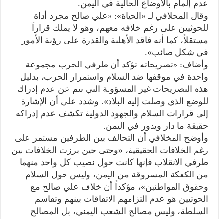
عدم إلمام بالأوضاع الحالية في اليمن.
وقال المخلافي لـ «الحياة»: «علي صالح مجرد أداة
للحوثيين على رغم خلافه معهم، وهو لا يملك قراراً
مستقلاً، كما أنه فاقد الأهلية والقدرة على رؤية الأمور
في شكل صائب».
وأضاف: «تصريحاته تؤكد أن طرفي الحرب مجموعة
واحدة في موقفها ضد السلام واستمرار الحرب، بدليل
هذه التصريحات غير المسؤولة التي تنم عن عدم إدراك
للوضع الذي وصلت إليه البلاد». وشدد على أن الإشارة
إلى قرارات السلام والجهود الدولية تكشف عدم إدراكه
حقيقة ما دار ويدور في اليمن.
وأوضح المخلافي أن التحالف بين الطرفين مستمر على
رغم الخلافات الحقيقية، «وحتى حين برزت الخلافات بين
طرفي الانقلاب فإنها كانت حول نصيب كل واحد منهما
من الكعكة المسروقة من اليمن، وليس حول السلام
وحقوق المواطنين»، مؤكداً أن خلاف علي صالح مع
الحوثيين هو عدم التزامهم الاتفاقات بينهم وتقاسم
السلطة، وليس مصالح الشعب اليمني، بل المصالح