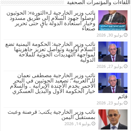
اللقاءات والمؤتمرات الصحفية
‏نائب وزير الخارجية لـ«الثورة»: الحوثيون
أوصلوا جهود السلام إلى طريق مسدود
وخيار استعادة الدولة باقٍ حتى تحرير
صنعاء
يوليو 30, 2026
نائب وزير الخارجية: الحكومة اليمنية تضع
السلام أولوية وتواصل تعزيز جاهزيتها
لمواجهة التهديدات الحوثية للملاحة
الدولية
يوليو 27, 2026
نائب وزير الخارجية مصطفى نعمان
للـ”العربية”: تصعيد الحوثيين في البحر
الأحمر يخدم الأجندة الإيرانية .. والسلام
خيار الحكومة الأول والبديل العسكري
قائم
يوليو 23, 2026
نائب وزير الخارجية يكتب: قرصنة وعبث
بمستقبل اليمن
يوليو 14, 2026