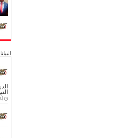
البيا
الدو
الته
أغس