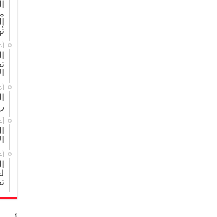
ا
م
إل
ته
أغ
ال
تع
ال
أغ
ا
ر
أغ
ال
ال
أغ
ا
لج
تع