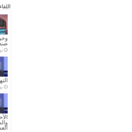
اللقا
وخيا
صنع
يولي
الته
يولي
الأح
والس
الع