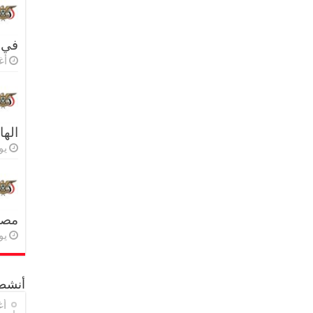
في 
أغس
اله
يولي
مصر 
يولي
أنشطة
أغ