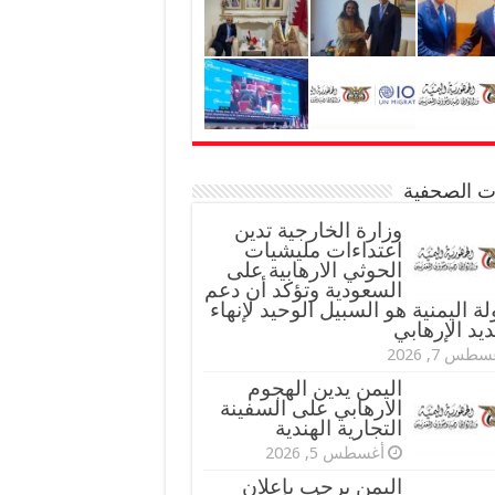
نات الصحفية
وزارة الخارجية تدين
اعتداءات مليشيات
الحوثي الارهابية على
السعودية وتؤكد أن دعم
لة اليمنية هو السبيل الوحيد لإنهاء
ديد الإرهابي
طس 7, 2026
اليمن يدين الهجوم
الارهابي على السفينة
التجارية الهندية
أغسطس 5, 2026
اليمن يرحب بإعلان