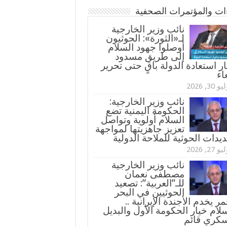
ءات والمؤتمرات الصحفية
‏نائب وزير الخارجية
لـ«الثورة»: الحوثيون
أوصلوا جهود السلام
إلى طريق مسدود
ر استعادة الدولة باقٍ حتى تحرير
اء
و 30, 2026
نائب وزير الخارجية:
الحكومة اليمنية تضع
السلام أولوية وتواصل
تعزيز جاهزيتها لمواجهة
ديدات الحوثية للملاحة الدولية
و 27, 2026
نائب وزير الخارجية
مصطفى نعمان
للـ”العربية”: تصعيد
الحوثيين في البحر
مر يخدم الأجندة الإيرانية ..
لام خيار الحكومة الأول والبديل
سكري قائم