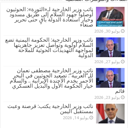
‏نائب وزير الخارجية لـ«الثورة»: الحوثيون
أوصلوا جهود السلام إلى طريق مسدود
وخيار استعادة الدولة باقٍ حتى تحرير
صنعاء
يوليو 30, 2026
نائب وزير الخارجية: الحكومة اليمنية تضع
السلام أولوية وتواصل تعزيز جاهزيتها
لمواجهة التهديدات الحوثية للملاحة
الدولية
يوليو 27, 2026
نائب وزير الخارجية مصطفى نعمان
للـ”العربية”: تصعيد الحوثيين في البحر
الأحمر يخدم الأجندة الإيرانية .. والسلام
خيار الحكومة الأول والبديل العسكري
قائم
يوليو 23, 2026
نائب وزير الخارجية يكتب: قرصنة وعبث
بمستقبل اليمن
يوليو 14, 2026