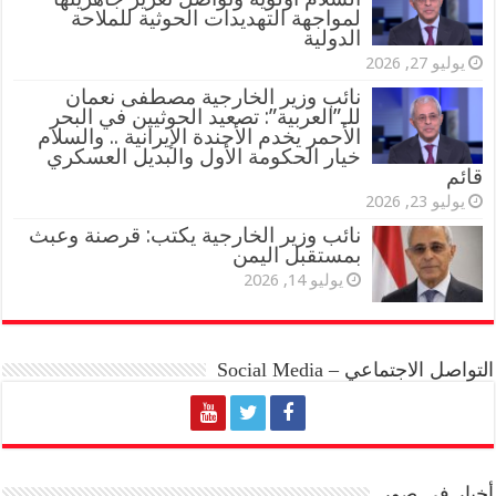
لمواجهة التهديدات الحوثية للملاحة
الدولية
يوليو 27, 2026
نائب وزير الخارجية مصطفى نعمان
للـ”العربية”: تصعيد الحوثيين في البحر
الأحمر يخدم الأجندة الإيرانية .. والسلام
خيار الحكومة الأول والبديل العسكري
قائم
يوليو 23, 2026
نائب وزير الخارجية يكتب: قرصنة وعبث
بمستقبل اليمن
يوليو 14, 2026
التواصل الاجتماعي – Social Media
أخبار في صور