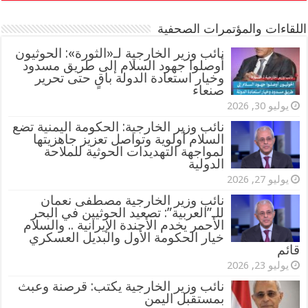
اللقاءات والمؤتمرات الصحفية
‏نائب وزير الخارجية لـ«الثورة»: الحوثيون
أوصلوا جهود السلام إلى طريق مسدود
وخيار استعادة الدولة باقٍ حتى تحرير
صنعاء
يوليو 30, 2026
نائب وزير الخارجية: الحكومة اليمنية تضع
السلام أولوية وتواصل تعزيز جاهزيتها
لمواجهة التهديدات الحوثية للملاحة
الدولية
يوليو 27, 2026
نائب وزير الخارجية مصطفى نعمان
للـ”العربية”: تصعيد الحوثيين في البحر
الأحمر يخدم الأجندة الإيرانية .. والسلام
خيار الحكومة الأول والبديل العسكري
قائم
يوليو 23, 2026
نائب وزير الخارجية يكتب: قرصنة وعبث
بمستقبل اليمن