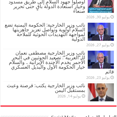
أوصلوا جهود السلام إلى طريق مسدود
وخيار استعادة الدولة باقٍ حتى تحرير
صنعاء
يوليو 30, 2026
نائب وزير الخارجية: الحكومة اليمنية تضع
السلام أولوية وتواصل تعزيز جاهزيتها
لمواجهة التهديدات الحوثية للملاحة
الدولية
يوليو 27, 2026
نائب وزير الخارجية مصطفى نعمان
للـ”العربية”: تصعيد الحوثيين في البحر
الأحمر يخدم الأجندة الإيرانية .. والسلام
خيار الحكومة الأول والبديل العسكري
قائم
يوليو 23, 2026
نائب وزير الخارجية يكتب: قرصنة وعبث
بمستقبل اليمن
يوليو 14, 2026