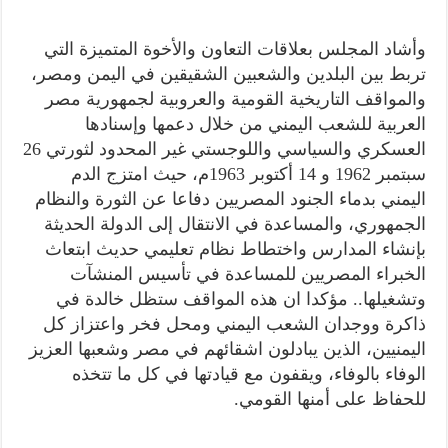
وأشاد المجلس بعلاقات التعاون والأخوة المتميزة التي
تربط بين البلدين والشعبين الشقيقين في اليمن ومصر،
والمواقف التاريخية القومية والعروبية لجمهورية مصر
العربية للشعب اليمني من خلال دعمها وإسنادها
العسكري والسياسي واللوجستي غير المحدود لثورتي 26
سبتمبر 1962 و 14 أكتوبر 1963م، حيث امتزج الدم
اليمني بدماء الجنود المصريين دفاعا عن الثورة والنظام
الجمهوري، والمساعدة في الانتقال إلى الدولة الحديثة
بإنشاء المدارس واختطاط نظام تعليمي حديث ابتعاث
الخبراء المصريين للمساعدة في تأسيس المنشآت
وتشغيلها.. مؤكدا ان هذه المواقف ستظل خالدة في
ذاكرة ووجدان الشعب اليمني ومحل فخر واعتزاز كل
اليمنيين، الذين يبادلون اشقائهم في مصر وشعبها العزيز
الوفاء بالوفاء، ويقفون مع قيادتها في كل ما تتخذه
للحفاظ على أمنها القومي.