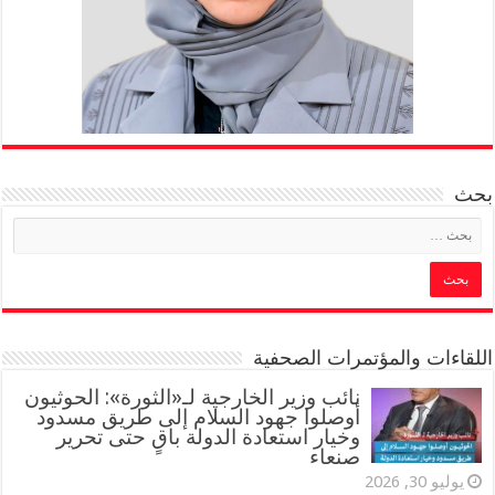
بحث
اللقاءات والمؤتمرات الصحفية
‏نائب وزير الخارجية لـ«الثورة»: الحوثيون
أوصلوا جهود السلام إلى طريق مسدود
وخيار استعادة الدولة باقٍ حتى تحرير
صنعاء
يوليو 30, 2026