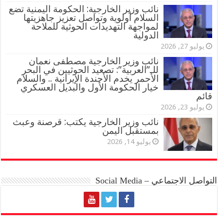
نائب وزير الخارجية: الحكومة اليمنية تضع
السلام أولوية وتواصل تعزيز جاهزيتها
لمواجهة التهديدات الحوثية للملاحة
الدولية
يوليو 27, 2026
نائب وزير الخارجية مصطفى نعمان
للـ”العربية”: تصعيد الحوثيين في البحر
الأحمر يخدم الأجندة الإيرانية .. والسلام
خيار الحكومة الأول والبديل العسكري
قائم
يوليو 23, 2026
نائب وزير الخارجية يكتب: قرصنة وعبث
بمستقبل اليمن
يوليو 14, 2026
التواصل الاجتماعي – Social Media