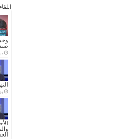
اللقا
وخيا
صنع
يولي
الته
يولي
الأح
والس
الع