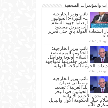
ءات والمؤتمرات الصحفية
‏نائب وزير الخارجية
لـ«الثورة»: الحوثيون
أوصلوا جهود السلام
إلى طريق مسدود
ر استعادة الدولة باقٍ حتى تحرير
اء
و 30, 2026
نائب وزير الخارجية:
الحكومة اليمنية تضع
السلام أولوية وتواصل
تعزيز جاهزيتها لمواجهة
ديدات الحوثية للملاحة الدولية
و 27, 2026
نائب وزير الخارجية
مصطفى نعمان
للـ”العربية”: تصعيد
الحوثيين في البحر
مر يخدم الأجندة الإيرانية ..
لام خيار الحكومة الأول والبديل
سكري قائم