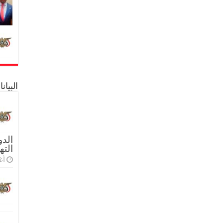
البيا
الدو
الته
أغس