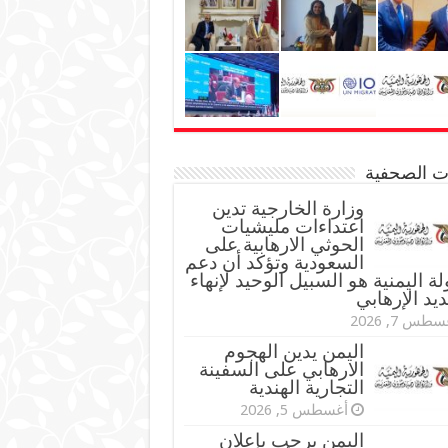
نات الصحفية
وزارة الخارجية تدين
اعتداءات مليشيات
الحوثي الارهابية على
السعودية وتؤكد أن دعم
لة اليمنية هو السبيل الوحيد لإنهاء
ديد الإرهابي
طس 7, 2026
اليمن يدين الهجوم
الارهابي على السفينة
التجارية الهندية
أغسطس 5, 2026
اليمن يرحب بإعلان