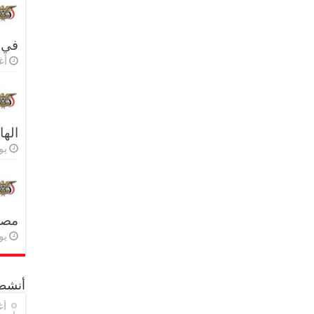
في 
أغس
اله
يولي
مصر 
يولي
أنشطة
أغ