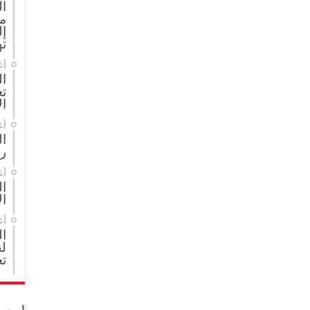
ا
م
إل
ته
أغ
ال
تع
ال
أغ
ا
ر
أغ
ال
ال
أغ
ا
لج
تع