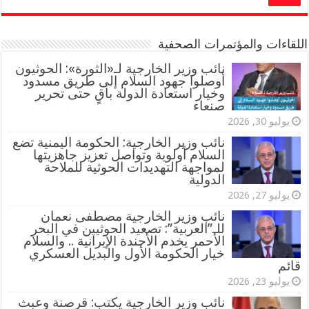
اللقاءات والمؤتمرات الصحفية
‏نائب وزير الخارجية لـ«الثورة»: الحوثيون
أوصلوا جهود السلام إلى طريق مسدود
وخيار استعادة الدولة باقٍ حتى تحرير
صنعاء
يوليو 30, 2026
نائب وزير الخارجية: الحكومة اليمنية تضع
السلام أولوية وتواصل تعزيز جاهزيتها
لمواجهة التهديدات الحوثية للملاحة
الدولية
يوليو 27, 2026
نائب وزير الخارجية مصطفى نعمان
للـ”العربية”: تصعيد الحوثيين في البحر
الأحمر يخدم الأجندة الإيرانية .. والسلام
خيار الحكومة الأول والبديل العسكري
قائم
يوليو 23, 2026
نائب وزير الخارجية يكتب: قرصنة وعبث