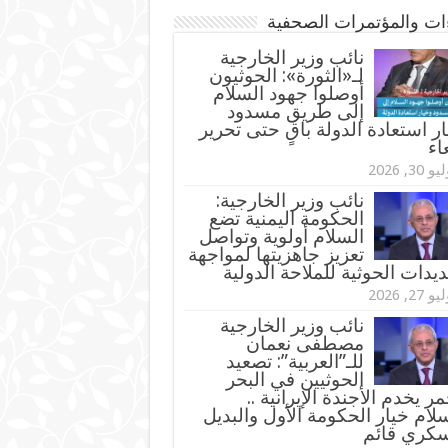
ءات والمؤتمرات الصحفية
‏نائب وزير الخارجية
لـ«الثورة»: الحوثيون
أوصلوا جهود السلام
إلى طريق مسدود
ر استعادة الدولة باقٍ حتى تحرير
اء
و 30, 2026
نائب وزير الخارجية:
الحكومة اليمنية تضع
السلام أولوية وتواصل
تعزيز جاهزيتها لمواجهة
ديدات الحوثية للملاحة الدولية
و 27, 2026
نائب وزير الخارجية
مصطفى نعمان
للـ”العربية”: تصعيد
الحوثيين في البحر
مر يخدم الأجندة الإيرانية ..
لام خيار الحكومة الأول والبديل
سكري قائم