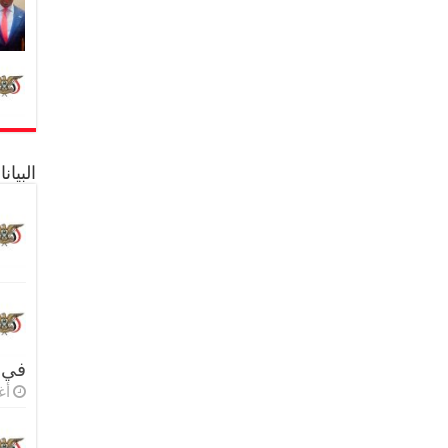
البيا
في 
أغس