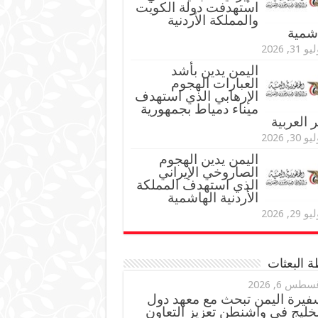
استهدفت دولة الكويت
والمملكة الأردنية
اشمية
و 31, 2026
اليمن يدين بأشد
العبارات الهجوم
الإرهابي الذي استهدف
ميناء دمياط بجمهورية
العربية
و 30, 2026
اليمن يدين الهجوم
الصاروخي الإيراني
الذي استهدف المملكة
الأردنية الهاشمية
و 29, 2026
 البعثات
سطس 6, 2026
فيرة اليمن تبحث مع معهد دول
خليج في واشنطن تعزيز التعاون