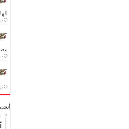
اله
يولي
مصر 
يولي
يولي
أنشطة
أغ
س
ال