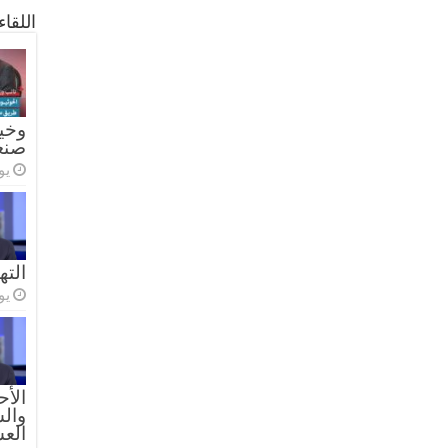
اللقا
وخيا
صنع
يولي
الته
يولي
الأح
والس
الع