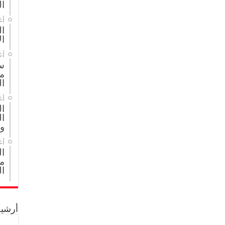
ال
أغ
ال
ال
أغ
س
م
ال
أغ
ا
ال
و
أغ
ا
مج
ال
أرشيف