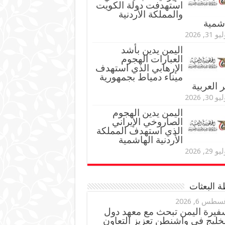
استهدفت دولة الكويت
والمملكة الأردنية
اشمية
و 31, 2026
اليمن يدين بأشد
العبارات الهجوم
الإرهابي الذي استهدف
ميناء دمياط بجمهورية
العربية
و 30, 2026
اليمن يدين الهجوم
الصاروخي الإيراني
الذي استهدف المملكة
الأردنية الهاشمية
و 29, 2026
 البعثات
سطس 6, 2026
فيرة اليمن تبحث مع معهد دول
خليج في واشنطن تعزيز التعاون