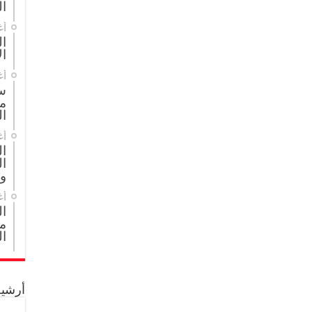
ال
أغ
ال
ال
أغ
س
م
ال
أغ
ا
ال
و
أغ
ا
مج
ال
أرشيف