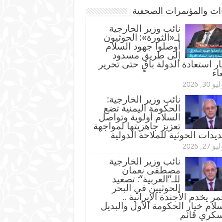
ءات والمؤتمرات الصحفية
‏نائب وزير الخارجية
لـ«الثورة»: الحوثيون
أوصلوا جهود السلام
إلى طريق مسدود
ر استعادة الدولة باقٍ حتى تحرير
اء
و 30, 2026
نائب وزير الخارجية:
الحكومة اليمنية تضع
السلام أولوية وتواصل
تعزيز جاهزيتها لمواجهة
ديدات الحوثية للملاحة الدولية
و 27, 2026
نائب وزير الخارجية
مصطفى نعمان
للـ”العربية”: تصعيد
الحوثيين في البحر
مر يخدم الأجندة الإيرانية ..
لام خيار الحكومة الأول والبديل
سكري قائم