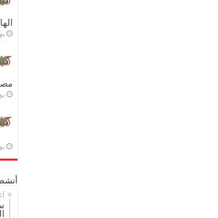
اله
يولي
مصر 
يولي
يولي
أنشطة
أغ
س
ال