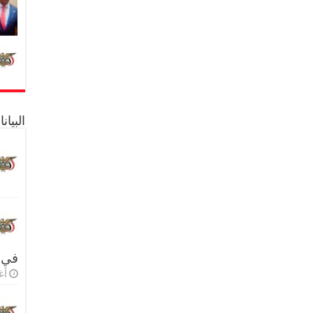
البيا
في 
أغس