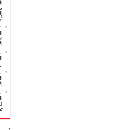
ا
م
إل
ته
أغ
ال
تع
ال
أغ
ا
ر
أغ
ال
ال
أغ
ا
لج
تع