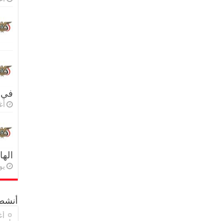
في 
أغس
اله
يولي
أنشطة
أغ