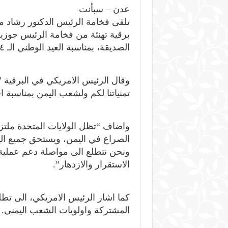
عدن – سبأنت
تلقى فخامة الرئيس الدكتور رشاد م
برقية تهنئة من فخامة الرئيس جوزيف
الصديقة، بمناسبة العيد الوطني الـ ٣٤ للجمهورية اليمنية ٢٢ مايو.
وقال الرئيس الامريكي في البرقية ”
تمنياتنا لكم ولشعب اليمن بمناسبة ا
واضاف “تظل الولايات المتحدة ملتزمة
الصراع في اليمن، ويستحق جميع اليمن
ونحن نتطلع الى مواصلة دعم عملية ا
الاستقرار والازدهار”.
كما اشار الرئيس الامريكي، الى تطلع
المشتركة واولويات الشعب اليمني.