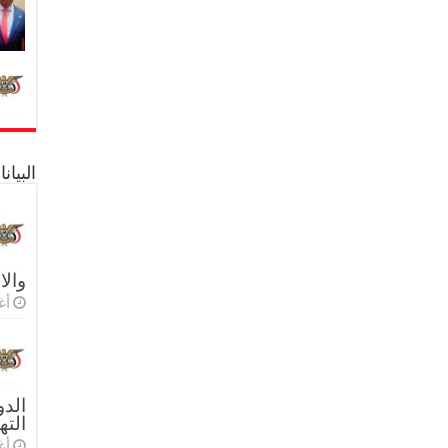
البيا
والا
أغس
الدو
الته
أغس