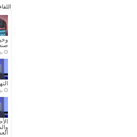
اللقا
وخيا
صنع
يولي
الته
يولي
الأح
والس
الع