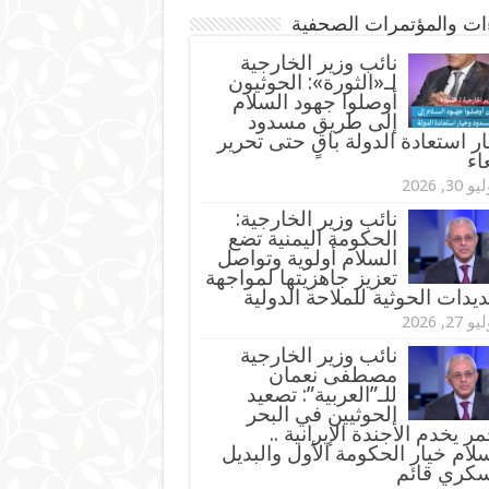
ءات والمؤتمرات الصحفية
‏نائب وزير الخارجية
لـ«الثورة»: الحوثيون
أوصلوا جهود السلام
إلى طريق مسدود
ر استعادة الدولة باقٍ حتى تحرير
اء
و 30, 2026
نائب وزير الخارجية:
الحكومة اليمنية تضع
السلام أولوية وتواصل
تعزيز جاهزيتها لمواجهة
ديدات الحوثية للملاحة الدولية
و 27, 2026
نائب وزير الخارجية
مصطفى نعمان
للـ”العربية”: تصعيد
الحوثيين في البحر
مر يخدم الأجندة الإيرانية ..
لام خيار الحكومة الأول والبديل
سكري قائم