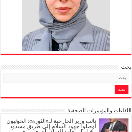
بحث
اللقاءات والمؤتمرات الصحفية
‏نائب وزير الخارجية لـ«الثورة»: الحوثيون
أوصلوا جهود السلام إلى طريق مسدود
وخيار استعادة الدولة باقٍ حتى تحرير