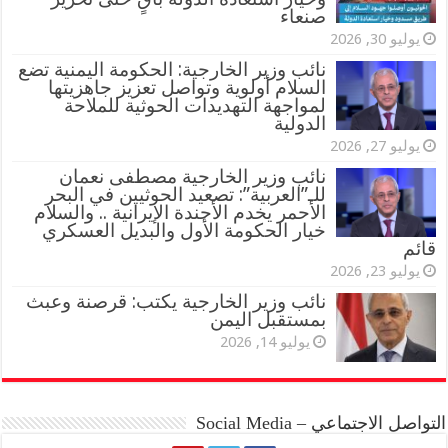
صنعاء
يوليو 30, 2026
نائب وزير الخارجية: الحكومة اليمنية تضع
السلام أولوية وتواصل تعزيز جاهزيتها
لمواجهة التهديدات الحوثية للملاحة
الدولية
يوليو 27, 2026
نائب وزير الخارجية مصطفى نعمان
للـ”العربية”: تصعيد الحوثيين في البحر
الأحمر يخدم الأجندة الإيرانية .. والسلام
خيار الحكومة الأول والبديل العسكري
قائم
يوليو 23, 2026
نائب وزير الخارجية يكتب: قرصنة وعبث
بمستقبل اليمن
يوليو 14, 2026
التواصل الاجتماعي – Social Media