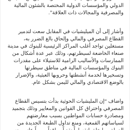
الدولي والمؤسسات الدولية المختصة بالشئون المالية
والمصرفية والمجالات ذات العلاقة”.
وأشار إلى أن الميليشيات في المقابل سعت لتدمير
القطاع المصرفي والمالي وإلحاق بالغ الضرر به،
مستغلين تواجد أغلب المراكز الرئيسية للبنوك في مدينة
صنعاء الخاضعة لسيطرتهم، وذلك عبر عدة أشكال من
الممارسات والأساليب الرامية للاستيلاء على مقدرات
البنوك والمؤسسات المالية في مناطق سيطرتها
وتسخيرها لخدمة أنشطتها وحروبها العبثية، والإضرار
بالوضع الاقتصادي والمالي لليمن بشكل عام.
واضاف “إن المليشيات الحوثية بدأت بتسيس القطاع
المصرفي واختراق كل القوانين والمعايير وذلك بتجميد
ومصادرة حسابات المواطنين بسبب معارضتهم
لسياساتهم القمعية، ومنع تداول الطبعة الجديدة من
العملة مما خلق انقساماً نقدياً وواقعاً مريراً عانى منه