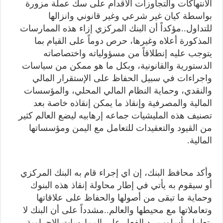
الانتهاكات والتجاوزات الاقدام على سك عملة مزورة
بواسطة كيان غير شرعي وغير قانوني وانزالها
للتداول..مؤكداً أن البنك المركزي إزاء هذه الممارسات
المذكورة أعلاه وغيرها، حرص دوماً على القيام بما
يتوجب عليه إنطلاقاً من مسؤولياته واختصاصاته
الدستورية والقانونية، وبكل ما هو ممكن من سياسات
واجراءات في سبيل الحفاظ على الإستقرار المالي
والنقدي، وحماية النظام المالي المحلي، والمؤسسات
المالية والمصرفية وإنقاذ ما يمكن إنقاذه خاصة بعد
تصنيف هذه المليشيات جماعه إرهابيه ليضع العالم كثير
من القيود والتعقيدات للتعامل مع اليمن ومؤسساتها
المالية.
وأكد محافظ البنك، إن اي إجراء قام به البنك المركزي
أو سيقوم به يأتي في إطار محاولة إنقاذ هذه البنوك
وحماية ما تبقى من أصولها والحفاظ على علاقاتها
وتعاملاتها مع محيطها والعالم..مشدداً على أن البنك لا
يتعامل بأسلوب رد الفعل على الممارسات الإجرامية