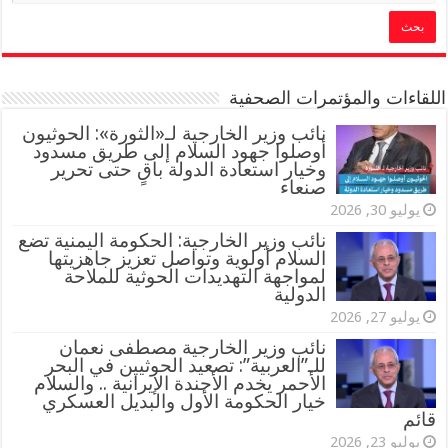
اللقاءات والمؤتمرات الصحفية
‏نائب وزير الخارجية لـ«الثورة»: الحوثيون
أوصلوا جهود السلام إلى طريق مسدود
وخيار استعادة الدولة باقٍ حتى تحرير
صنعاء
يوليو 30, 2026
نائب وزير الخارجية: الحكومة اليمنية تضع
السلام أولوية وتواصل تعزيز جاهزيتها
لمواجهة التهديدات الحوثية للملاحة
الدولية
يوليو 27, 2026
نائب وزير الخارجية مصطفى نعمان
للـ”العربية”: تصعيد الحوثيين في البحر
الأحمر يخدم الأجندة الإيرانية .. والسلام
خيار الحكومة الأول والبديل العسكري
قائم
يوليو 23, 2026