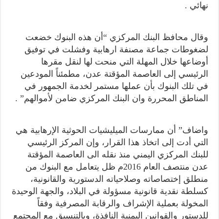
نهائي .
وقال محافظ البنك المركزي “أن هذه البنوك خضعت
لضغوطات جماعة مصنفة ارهابية وفشلت في توفيق
أوضاعها خلال المهلة التي منحت لها لنقل مقرها
الرئيسي إلى العاصمة المؤقتة عدن، مطمئناً المودعين
في تلك البنوك بأن عملها مستمر لخدمة الجمهور في
المناطق المحررة وان البنك المركزي ضامن لأموالهم” .
واضاف” أن ممارسات الميليشيات الحوثية الإرهابية هي
التي أدت إلى اتخاذ هذا القرار، وإن المركز الرئيسي
للبنك المركزي اليمني منذ نقله الى العاصمة المؤقتة
عدن منتصف العام 2016م ظل يتعامل مع البنوك من
منطلق إختصاصاته وصلاحياته الدستورية والقانونية،
كسلطة نقدية قانونية مسؤولة في البلاد، والجهة الوحيدة
المخولة بعملية الإشراف والرقابة المصرفية وفقاً
للدستور والقوانين اليمنية النافذة، وبالتنسيق مع المجتمع