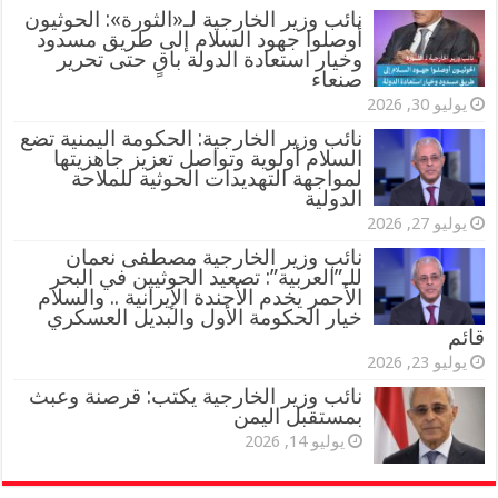
‏نائب وزير الخارجية لـ«الثورة»: الحوثيون
أوصلوا جهود السلام إلى طريق مسدود
وخيار استعادة الدولة باقٍ حتى تحرير
صنعاء
يوليو 30, 2026
نائب وزير الخارجية: الحكومة اليمنية تضع
السلام أولوية وتواصل تعزيز جاهزيتها
لمواجهة التهديدات الحوثية للملاحة
الدولية
يوليو 27, 2026
نائب وزير الخارجية مصطفى نعمان
للـ”العربية”: تصعيد الحوثيين في البحر
الأحمر يخدم الأجندة الإيرانية .. والسلام
خيار الحكومة الأول والبديل العسكري
قائم
يوليو 23, 2026
نائب وزير الخارجية يكتب: قرصنة وعبث
بمستقبل اليمن
يوليو 14, 2026