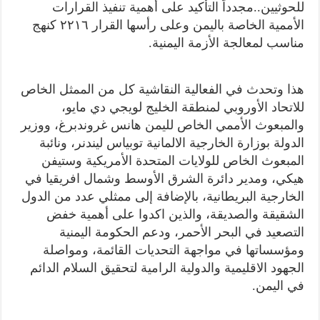
للحوثيين..مجدداً التأكيد على أهمية تنفيذ القرارات
الأممية الخاصة باليمن وعلى رأسها القرار ٢٢١٦ كنهج
مناسب لمعالجة الأزمة اليمنية.
هذا وتحدث في الفعالية النقاشية كل من الممثل الخاص
للاتحاد الأوروبي لمنطقة الخليج لويجي دي مايو،
والمبعوث الأممي الخاص لليمن هانس غروندبرغ، ووزير
الدولة بوزارة الخارجية الالمانية توبياس ليندنر، ونائبة
المبعوث الخاص للولايات المتحدة الأمريكية وستيفن
هيكي، ومدير دائرة الشرق الأوسط وشمال افريقيا في
الخارجية البريطانية، بالإضافة إلى ممثلي عدد من الدول
الشقيقة والصديقة، والذين اكدوا على أهمية خفض
التصعيد في البحر الأحمر، ودعم الحكومة اليمنية
ومؤسساتها في مواجهة التحديات القائمة، ومواصلة
الجهود الاقليمية والدولية الرامية لتحقيق السلام الدائم
في اليمن.