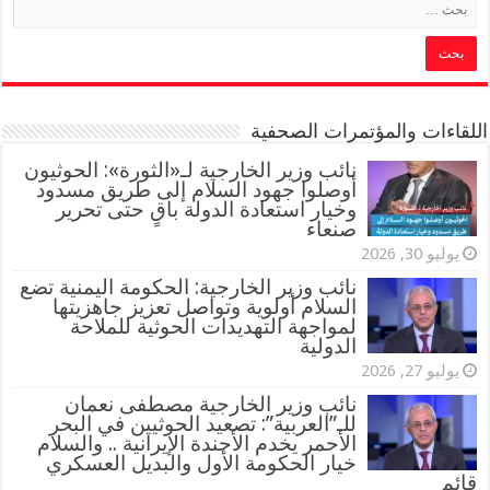
اللقاءات والمؤتمرات الصحفية
‏نائب وزير الخارجية لـ«الثورة»: الحوثيون
أوصلوا جهود السلام إلى طريق مسدود
وخيار استعادة الدولة باقٍ حتى تحرير
صنعاء
يوليو 30, 2026
نائب وزير الخارجية: الحكومة اليمنية تضع
السلام أولوية وتواصل تعزيز جاهزيتها
لمواجهة التهديدات الحوثية للملاحة
الدولية
يوليو 27, 2026
نائب وزير الخارجية مصطفى نعمان
للـ”العربية”: تصعيد الحوثيين في البحر
الأحمر يخدم الأجندة الإيرانية .. والسلام
خيار الحكومة الأول والبديل العسكري
قائم