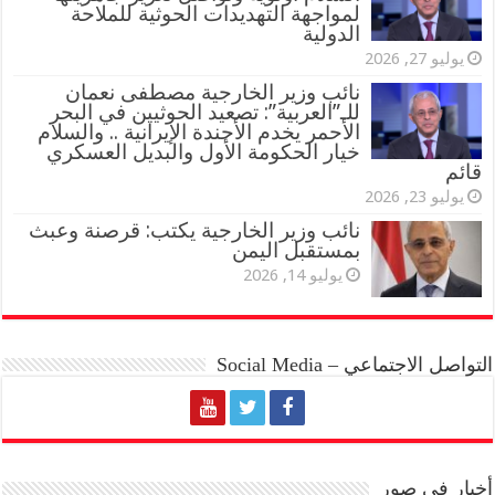
لمواجهة التهديدات الحوثية للملاحة
الدولية
يوليو 27, 2026
نائب وزير الخارجية مصطفى نعمان
للـ”العربية”: تصعيد الحوثيين في البحر
الأحمر يخدم الأجندة الإيرانية .. والسلام
خيار الحكومة الأول والبديل العسكري
قائم
يوليو 23, 2026
نائب وزير الخارجية يكتب: قرصنة وعبث
بمستقبل اليمن
يوليو 14, 2026
التواصل الاجتماعي – Social Media
أخبار في صور