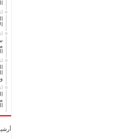
ال
أغ
ال
ال
أغ
س
م
ال
أغ
ا
ال
و
أغ
ا
مج
ال
أرشيف