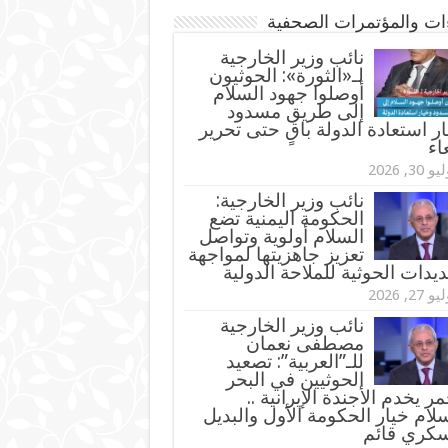
ءات والمؤتمرات الصحفية
‏نائب وزير الخارجية
لـ«الثورة»: الحوثيون
أوصلوا جهود السلام
إلى طريق مسدود
ر استعادة الدولة باقٍ حتى تحرير
اء
و 30, 2026
نائب وزير الخارجية:
الحكومة اليمنية تضع
السلام أولوية وتواصل
تعزيز جاهزيتها لمواجهة
ديدات الحوثية للملاحة الدولية
و 27, 2026
نائب وزير الخارجية
مصطفى نعمان
للـ”العربية”: تصعيد
الحوثيين في البحر
مر يخدم الأجندة الإيرانية ..
لام خيار الحكومة الأول والبديل
سكري قائم