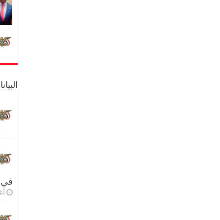
البيا
في 
أغس