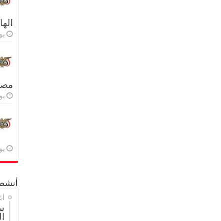
اله
يولي
مصر 
يولي
يولي
أنشطة
أغ
س
ال