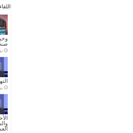
اللقا
وخيا
صنع
يولي
الته
يولي
الأح
والس
الع