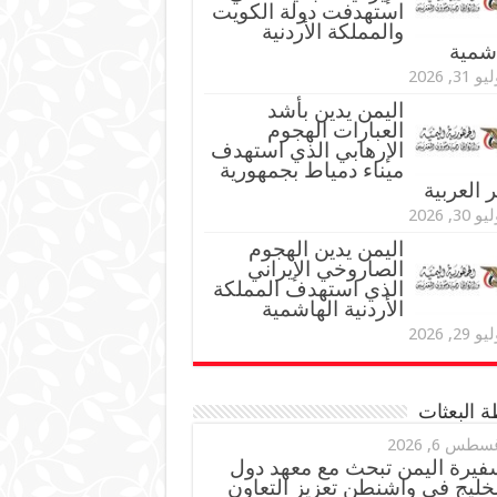
استهدفت دولة الكويت
والمملكة الأردنية
اشمية
و 31, 2026
اليمن يدين بأشد
العبارات الهجوم
الإرهابي الذي استهدف
ميناء دمياط بجمهورية
العربية
و 30, 2026
اليمن يدين الهجوم
الصاروخي الإيراني
الذي استهدف المملكة
الأردنية الهاشمية
و 29, 2026
 البعثات
سطس 6, 2026
فيرة اليمن تبحث مع معهد دول
خليج في واشنطن تعزيز التعاون