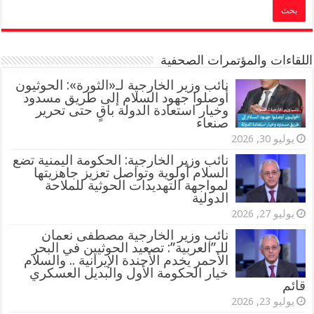
اللقاءات والمؤتمرات الصحفية
‏نائب وزير الخارجية لـ«الثورة»: الحوثيون
أوصلوا جهود السلام إلى طريق مسدود
وخيار استعادة الدولة باقٍ حتى تحرير
صنعاء
يوليو 30, 2026
نائب وزير الخارجية: الحكومة اليمنية تضع
السلام أولوية وتواصل تعزيز جاهزيتها
لمواجهة التهديدات الحوثية للملاحة
الدولية
يوليو 27, 2026
نائب وزير الخارجية مصطفى نعمان
للـ”العربية”: تصعيد الحوثيين في البحر
الأحمر يخدم الأجندة الإيرانية .. والسلام
خيار الحكومة الأول والبديل العسكري
قائم
يوليو 23, 2026