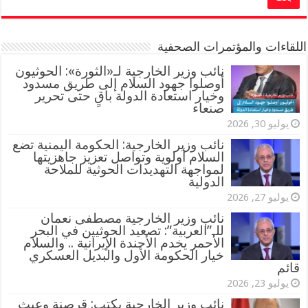
اللقاءات والمؤتمرات الصحفية
‏نائب وزير الخارجية لـ«الثورة»: الحوثيون
أوصلوا جهود السلام إلى طريق مسدود
وخيار استعادة الدولة باقٍ حتى تحرير
صنعاء
يوليو 30, 2026
نائب وزير الخارجية: الحكومة اليمنية تضع
السلام أولوية وتواصل تعزيز جاهزيتها
لمواجهة التهديدات الحوثية للملاحة
الدولية
يوليو 27, 2026
نائب وزير الخارجية مصطفى نعمان
للـ”العربية”: تصعيد الحوثيين في البحر
الأحمر يخدم الأجندة الإيرانية .. والسلام
خيار الحكومة الأول والبديل العسكري
قائم
يوليو 23, 2026
نائب وزير الخارجية يكتب: قرصنة وعبث