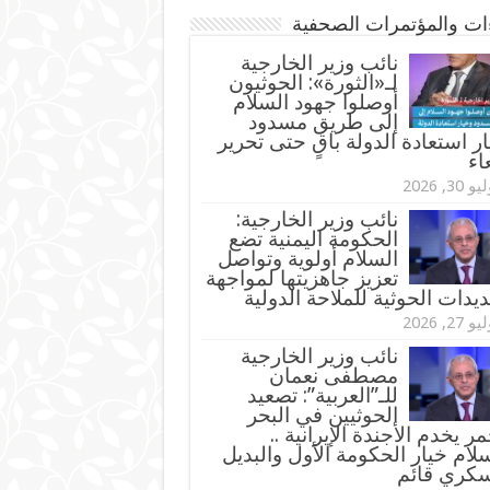
ءات والمؤتمرات الصحفية
‏نائب وزير الخارجية
لـ«الثورة»: الحوثيون
أوصلوا جهود السلام
إلى طريق مسدود
ر استعادة الدولة باقٍ حتى تحرير
اء
و 30, 2026
نائب وزير الخارجية:
الحكومة اليمنية تضع
السلام أولوية وتواصل
تعزيز جاهزيتها لمواجهة
ديدات الحوثية للملاحة الدولية
و 27, 2026
نائب وزير الخارجية
مصطفى نعمان
للـ”العربية”: تصعيد
الحوثيين في البحر
مر يخدم الأجندة الإيرانية ..
لام خيار الحكومة الأول والبديل
سكري قائم