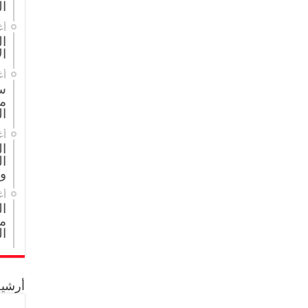
ال
أغ
ال
ال
أغ
س
م
ال
أغ
ا
ال
و
أغ
ا
مج
ال
أرشيف