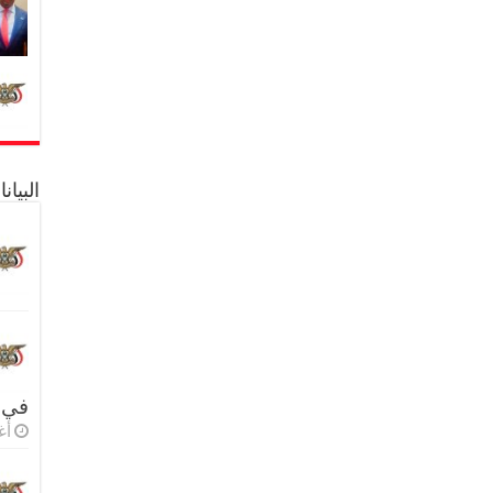
البيا
في 
أغس