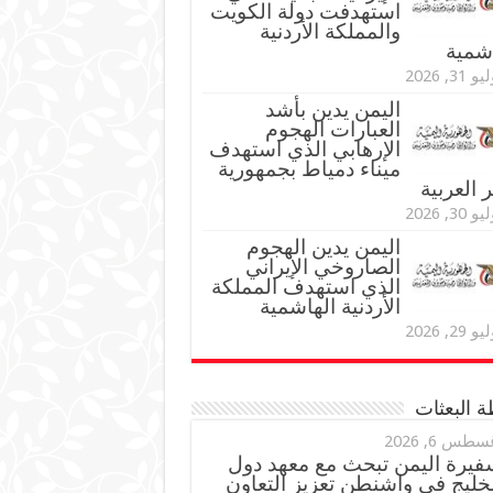
استهدفت دولة الكويت
والمملكة الأردنية
اشمية
و 31, 2026
اليمن يدين بأشد
العبارات الهجوم
الإرهابي الذي استهدف
ميناء دمياط بجمهورية
العربية
و 30, 2026
اليمن يدين الهجوم
الصاروخي الإيراني
الذي استهدف المملكة
الأردنية الهاشمية
و 29, 2026
 البعثات
سطس 6, 2026
فيرة اليمن تبحث مع معهد دول
خليج في واشنطن تعزيز التعاون