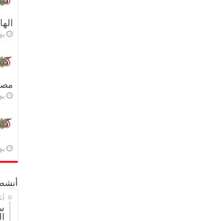
اله
يولي
مصر 
يولي
يولي
أنشطة
أغ
س
ال