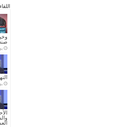
اللقا
وخيا
صنع
يولي
الته
يولي
الأح
والس
الع