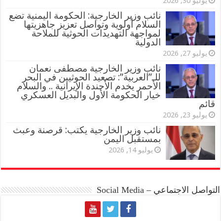
يوليو 30, 2026
نائب وزير الخارجية: الحكومة اليمنية تضع
السلام أولوية وتواصل تعزيز جاهزيتها
لمواجهة التهديدات الحوثية للملاحة
الدولية
يوليو 27, 2026
نائب وزير الخارجية مصطفى نعمان
للـ”العربية”: تصعيد الحوثيين في البحر
الأحمر يخدم الأجندة الإيرانية .. والسلام
خيار الحكومة الأول والبديل العسكري
قائم
يوليو 23, 2026
نائب وزير الخارجية يكتب: قرصنة وعبث
بمستقبل اليمن
يوليو 14, 2026
التواصل الاجتماعي – Social Media