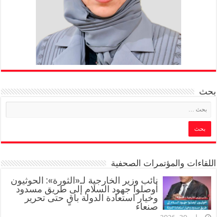
بحث
اللقاءات والمؤتمرات الصحفية
‏نائب وزير الخارجية لـ«الثورة»: الحوثيون
أوصلوا جهود السلام إلى طريق مسدود
وخيار استعادة الدولة باقٍ حتى تحرير
صنعاء