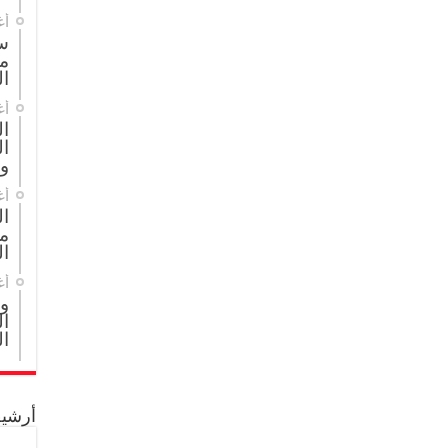
أغ
س
م
ال
أغ
ا
ال
و
أغ
ا
مج
ال
أغ
و
ال
ال
أرشيف