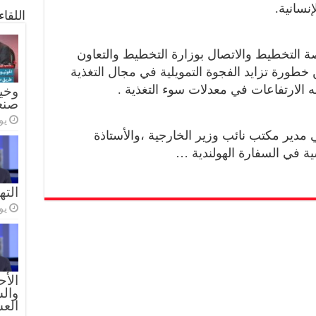
إنسانية.
اللقا
ة التخطيط والاتصال بوزارة التخطيط والتعاون
طورة تزايد الفجوة التمويلية في مجال التغذية
به الارتفاعات في معدلات سوء التغذية .
وخيا
صنع
يولي
مدير مكتب نائب وزير الخارجية ،والأستاذة
ة في السفارة الهولندية …
الته
يولي
الأح
والس
الع