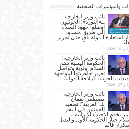
ءات والمؤتمرات الصحفية
‏نائب وزير الخارجية
لـ«الثورة»: الحوثيون
أوصلوا جهود السلام
إلى طريق مسدود
ر استعادة الدولة باقٍ حتى تحرير
اء
و 30, 2026
نائب وزير الخارجية:
الحكومة اليمنية تضع
السلام أولوية وتواصل
تعزيز جاهزيتها لمواجهة
ديدات الحوثية للملاحة الدولية
و 27, 2026
نائب وزير الخارجية
مصطفى نعمان
للـ”العربية”: تصعيد
الحوثيين في البحر
مر يخدم الأجندة الإيرانية ..
لام خيار الحكومة الأول والبديل
سكري قائم