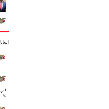
البيا
في 
أغس