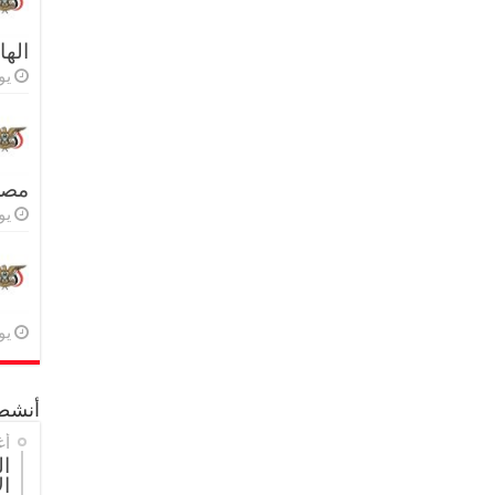
اله
يولي
مصر 
يولي
يولي
أنشطة
أغ
ال
ال