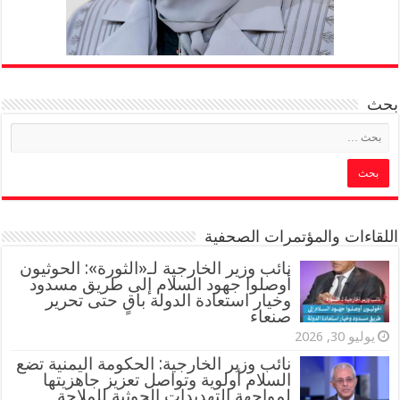
بحث
اللقاءات والمؤتمرات الصحفية
‏نائب وزير الخارجية لـ«الثورة»: الحوثيون
أوصلوا جهود السلام إلى طريق مسدود
وخيار استعادة الدولة باقٍ حتى تحرير
صنعاء
يوليو 30, 2026
نائب وزير الخارجية: الحكومة اليمنية تضع
السلام أولوية وتواصل تعزيز جاهزيتها
لمواجهة التهديدات الحوثية للملاحة