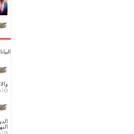
البيا
والا
أغس
الدو
الته
أغس