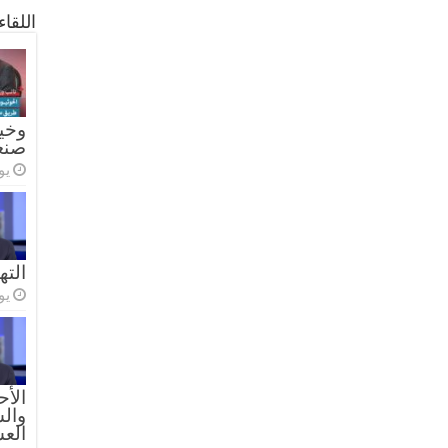
اللقا
وخيا
صنع
يولي
الته
يولي
الأح
والس
الع