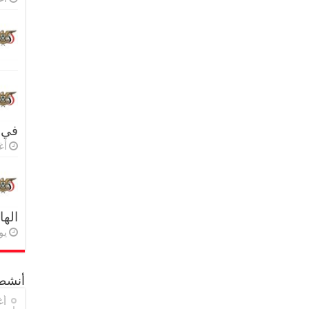
في 
أغس
اله
يولي
أنشطة
أغ