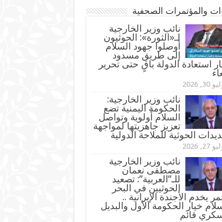
ءات والمؤتمرات الصحفية
‏نائب وزير الخارجية
لـ«الثورة»: الحوثيون
أوصلوا جهود السلام
إلى طريق مسدود
ر استعادة الدولة باقٍ حتى تحرير
اء
و 30, 2026
نائب وزير الخارجية:
الحكومة اليمنية تضع
السلام أولوية وتواصل
تعزيز جاهزيتها لمواجهة
ديدات الحوثية للملاحة الدولية
و 27, 2026
نائب وزير الخارجية
مصطفى نعمان
للـ”العربية”: تصعيد
الحوثيين في البحر
مر يخدم الأجندة الإيرانية ..
لام خيار الحكومة الأول والبديل
سكري قائم