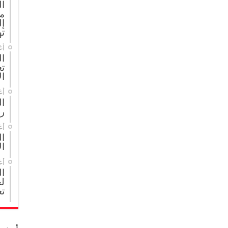
ا
م
إل
ته
أغ
ال
تع
ال
أغ
ا
ر
أغ
ال
ال
أغ
ا
لج
تع