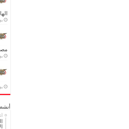
اله
يولي
مصر 
يولي
يولي
أنشطة
أغ
ال
ال