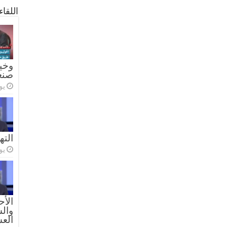
اللقا
وخيا
صنع
يولي
الته
يولي
الأح
والس
الع