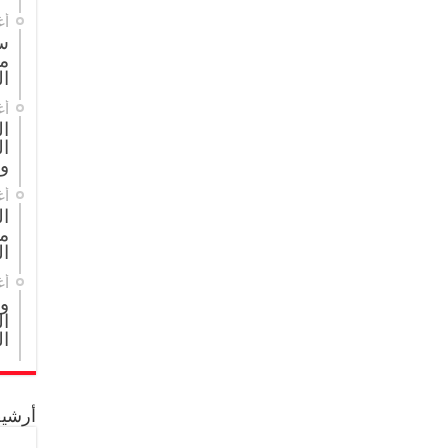
أغ
س
م
ال
أغ
ا
ال
و
أغ
ا
مج
ال
أغ
و
ال
ال
أرشيف