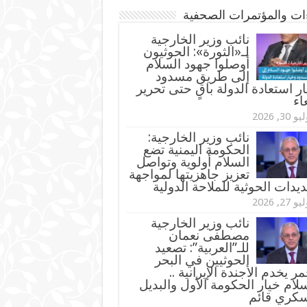
ءات والمؤتمرات الصحفية
‏نائب وزير الخارجية
لـ«الثورة»: الحوثيون
أوصلوا جهود السلام
إلى طريق مسدود
ر استعادة الدولة باقٍ حتى تحرير
اء
و 30, 2026
نائب وزير الخارجية:
الحكومة اليمنية تضع
السلام أولوية وتواصل
تعزيز جاهزيتها لمواجهة
ديدات الحوثية للملاحة الدولية
و 27, 2026
نائب وزير الخارجية
مصطفى نعمان
للـ”العربية”: تصعيد
الحوثيين في البحر
مر يخدم الأجندة الإيرانية ..
لام خيار الحكومة الأول والبديل
سكري قائم