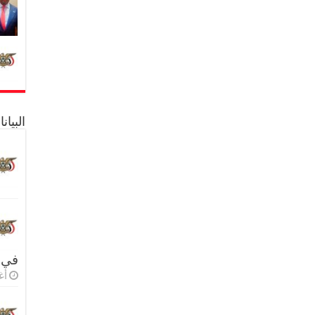
البيا
في 
أغس