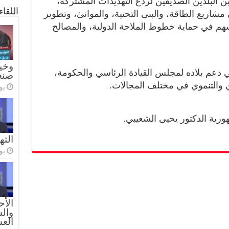
ين البلدين الصديقين لردع التهديدات المشتركة،
اللقا
اريع الطاقة، والبنى التحتية، والموانئ، وتطوير
سهم في حماية خطوط الملاحة الدولية، والمصالح
وخيا
ني دعم بلاده لمجلس القيادة الرئاسي والحكومة،
صنع
دي والتنموي في مختلف المجالات.
يولي
ورية الدكتور يحيى الشعيبي.
الته
يولي
الأح
والس
الع