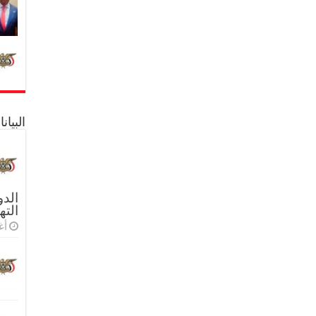
البيا
الدو
الته
أغس