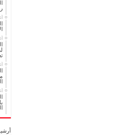
ا
ر
أغ
ال
ال
أغ
ا
لج
تع
أغ
ا
مج
ال
أغ
ا
با
ا
أرشيف