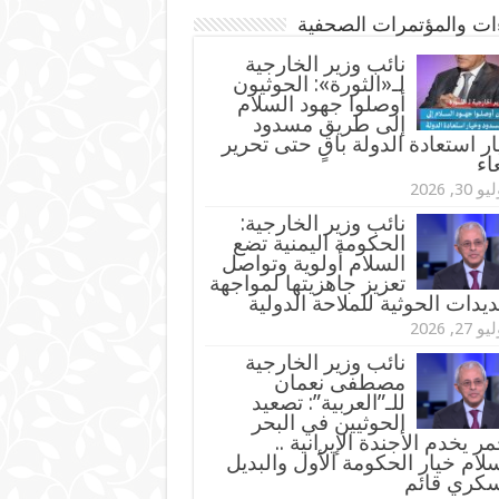
ءات والمؤتمرات الصحفية
‏نائب وزير الخارجية
لـ«الثورة»: الحوثيون
أوصلوا جهود السلام
إلى طريق مسدود
ر استعادة الدولة باقٍ حتى تحرير
اء
و 30, 2026
نائب وزير الخارجية:
الحكومة اليمنية تضع
السلام أولوية وتواصل
تعزيز جاهزيتها لمواجهة
ديدات الحوثية للملاحة الدولية
و 27, 2026
نائب وزير الخارجية
مصطفى نعمان
للـ”العربية”: تصعيد
الحوثيين في البحر
مر يخدم الأجندة الإيرانية ..
لام خيار الحكومة الأول والبديل
سكري قائم