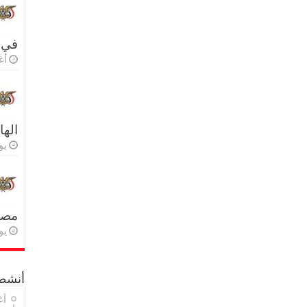
في 
أغس
اله
يولي
مصر 
يولي
أنشطة
أغ