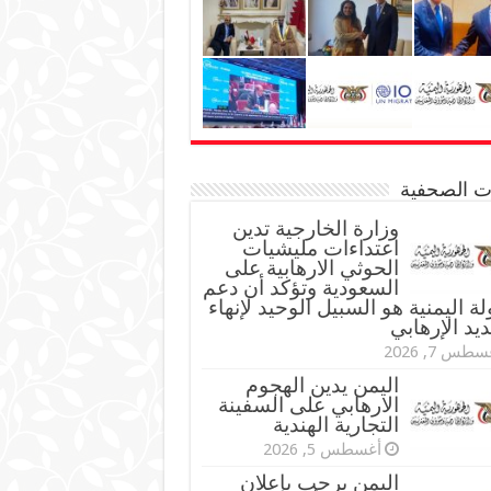
نات الصحفية
وزارة الخارجية تدين
اعتداءات مليشيات
الحوثي الارهابية على
السعودية وتؤكد أن دعم
لة اليمنية هو السبيل الوحيد لإنهاء
ديد الإرهابي
طس 7, 2026
اليمن يدين الهجوم
الارهابي على السفينة
التجارية الهندية
أغسطس 5, 2026
اليمن يرحب بإعلان