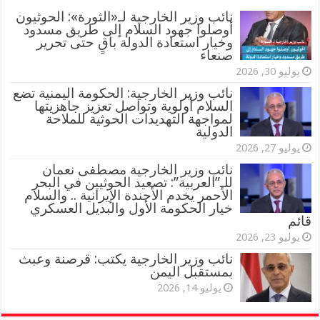
‏نائب وزير الخارجية لـ«الثورة»: الحوثيون
أوصلوا جهود السلام إلى طريق مسدود
وخيار استعادة الدولة باقٍ حتى تحرير
صنعاء
يوليو 30, 2026
نائب وزير الخارجية: الحكومة اليمنية تضع
السلام أولوية وتواصل تعزيز جاهزيتها
لمواجهة التهديدات الحوثية للملاحة
الدولية
يوليو 27, 2026
نائب وزير الخارجية مصطفى نعمان
للـ”العربية”: تصعيد الحوثيين في البحر
الأحمر يخدم الأجندة الإيرانية .. والسلام
خيار الحكومة الأول والبديل العسكري
قائم
يوليو 23, 2026
نائب وزير الخارجية يكتب: قرصنة وعبث
بمستقبل اليمن
يوليو 14, 2026