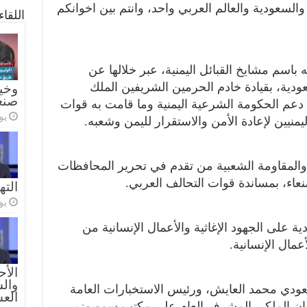
السعودية والعالم العربي واحد، وانتم بين اخوانكم
اللقا
اسم مشايخ القبائل اليمنية، عبر خلالها عن
ودية، بقيادة خادم الحرمين الشريفين الملك
وخيا
صنع
دعم الحكومة الشرعية اليمنية وما قامت به قوات
يولي
منيين لإعادة الأمن والاستقرار لليمن وشعبه.
والمقاومة الشعبية من تقدم في تحرير المحافظات
اء، بمساندة قوات التحالف العربي.
الته
يولي
ة على الجهود الإغاثية والأعمال الإنسانية من
عمال الإنسانية.
الأح
والس
عودي محمد العايش، ورئيس الاستخبارات العامة
الع
يوان الملكي المشرف العام على مكتب سمو وزير