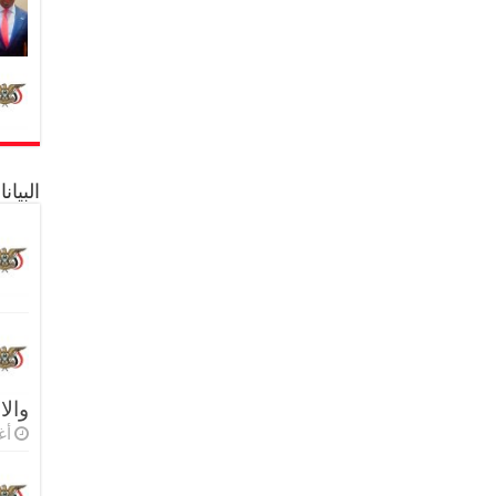
البيا
والا
أغس