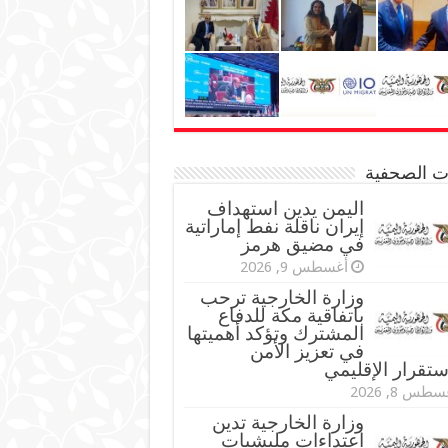
نات الصحفية
اليمن يدين استهداف
إيران ناقلة نفط إماراتية
في مضيق هرمز
أغسطس 9, 2026
وزارة الخارجية ترحب
باتفاقية مكة للدفاع
المشترك وتؤكد أهميتها
في تعزيز الأمن
ستقرار الإقليمي
طس 8, 2026
وزارة الخارجية تدين
اعتداءات مليشيات