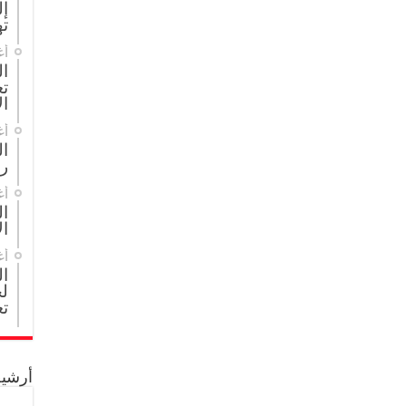
إل
ته
أغ
ال
تع
ال
أغ
ا
ر
أغ
ال
ال
أغ
ا
لج
تع
أرشيف