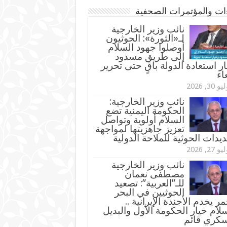
ءات والمؤتمرات الصحفية
‏نائب وزير الخارجية
لـ«الثورة»: الحوثيون
أوصلوا جهود السلام
إلى طريق مسدود
ر استعادة الدولة باقٍ حتى تحرير
اء
و 30, 2026
نائب وزير الخارجية:
الحكومة اليمنية تضع
السلام أولوية وتواصل
تعزيز جاهزيتها لمواجهة
ديدات الحوثية للملاحة الدولية
و 27, 2026
نائب وزير الخارجية
مصطفى نعمان
للـ”العربية”: تصعيد
الحوثيين في البحر
مر يخدم الأجندة الإيرانية ..
لام خيار الحكومة الأول والبديل
سكري قائم