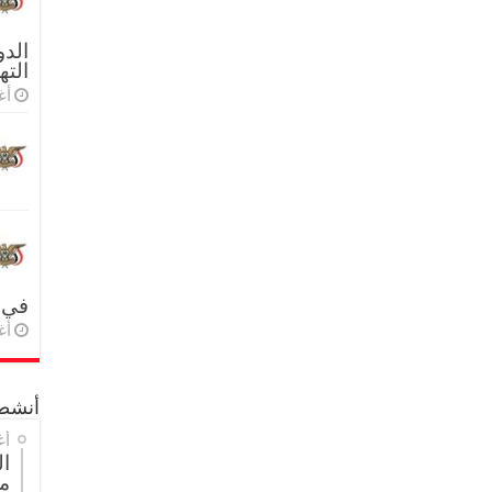
الدو
الته
أغس
في 
أغس
أنشطة
أغ
ا
م