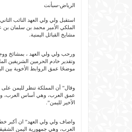
الرياض-سبأنت
استقبل ولي ولي العهد النائب الثا
الملكي الأمير محمد بن سلمان بن عبد
مشايخ القبائل اليمنية.
ورحب ولي ولي العهد ، بمشائخ ووجها
وتقدير خادم الحرمين الشريفين الم
موضحًا عمق الروابط الأخوية بين الب
وقال” أن المملكة تنظر لليمن على أن
عمق العرب، وهي أساس العرب، وأص
الأخير لليمن”.
واضاف ولي ولي العهد” ان أكبر خط
العرب، وهي جمهورية اليمن الشقيقة،