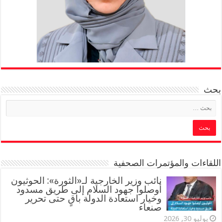
بحث
اللقاءات والمؤتمرات الصحفية
‏نائب وزير الخارجية لـ«الثورة»: الحوثيون
أوصلوا جهود السلام إلى طريق مسدود
وخيار استعادة الدولة باقٍ حتى تحرير
صنعاء
يوليو 30, 2026