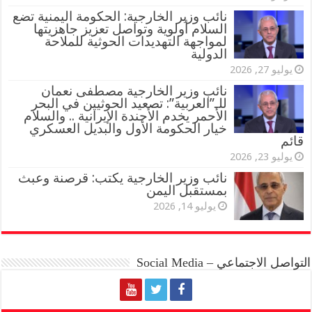
نائب وزير الخارجية: الحكومة اليمنية تضع
السلام أولوية وتواصل تعزيز جاهزيتها
لمواجهة التهديدات الحوثية للملاحة
الدولية
يوليو 27, 2026
نائب وزير الخارجية مصطفى نعمان
للـ”العربية”: تصعيد الحوثيين في البحر
الأحمر يخدم الأجندة الإيرانية .. والسلام
خيار الحكومة الأول والبديل العسكري
قائم
يوليو 23, 2026
نائب وزير الخارجية يكتب: قرصنة وعبث
بمستقبل اليمن
يوليو 14, 2026
التواصل الاجتماعي – Social Media