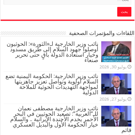
اللقاءات والمؤتمرات الصحفية
‏نائب وزير الخارجية لـ«الثورة»: الحوثيون
أوصلوا جهود السلام إلى طريق مسدود
وخيار استعادة الدولة باقٍ حتى تحرير
صنعاء
يوليو 30, 2026
نائب وزير الخارجية: الحكومة اليمنية تضع
السلام أولوية وتواصل تعزيز جاهزيتها
لمواجهة التهديدات الحوثية للملاحة
الدولية
يوليو 27, 2026
نائب وزير الخارجية مصطفى نعمان
للـ”العربية”: تصعيد الحوثيين في البحر
الأحمر يخدم الأجندة الإيرانية .. والسلام
خيار الحكومة الأول والبديل العسكري
قائم