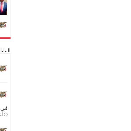
البيا
في 
أغس