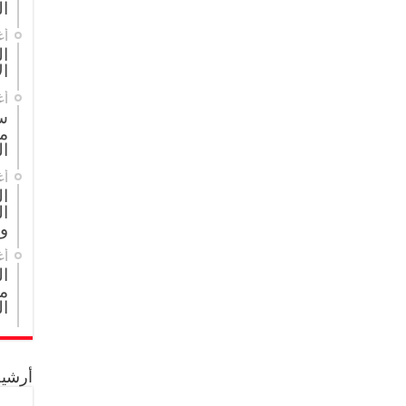
ال
أغ
ال
ال
أغ
س
م
ال
أغ
ا
ال
و
أغ
ا
مج
ال
أرشيف