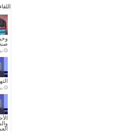
اللقا
وخيا
صنع
يولي
الته
يولي
الأح
والس
الع