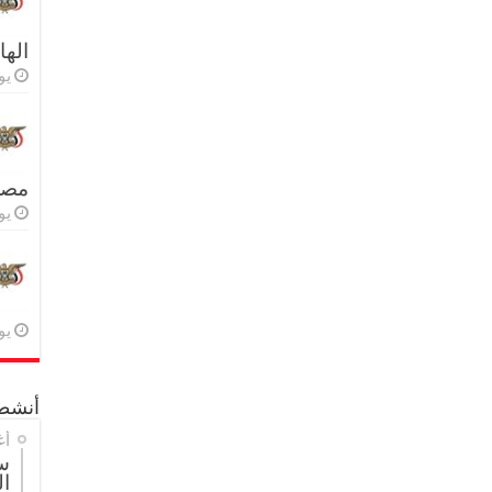
اله
يولي
مصر 
يولي
يولي
أنشطة
أغ
س
ال