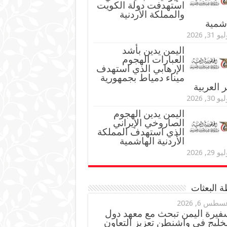
استهدفت دولة الكويت
والمملكة الأردنية
اشمية
و 31, 2026
اليمن يدين بأشد
العبارات الهجوم
الإرهابي الذي استهدف
ميناء دمياط بجمهورية
العربية
و 30, 2026
اليمن يدين الهجوم
الصاروخي الإيراني
الذي استهدف المملكة
الأردنية الهاشمية
و 29, 2026
 البعثات
سطس 6, 2026
فيرة اليمن تبحث مع معهد دول
خليج في واشنطن تعزيز التعاون