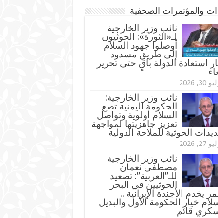
ءات والمؤتمرات الصحفية
‏نائب وزير الخارجية
لـ«الثورة»: الحوثيون
أوصلوا جهود السلام
إلى طريق مسدود
ر استعادة الدولة باقٍ حتى تحرير
اء
و 30, 2026
نائب وزير الخارجية:
الحكومة اليمنية تضع
السلام أولوية وتواصل
تعزيز جاهزيتها لمواجهة
ديدات الحوثية للملاحة الدولية
و 27, 2026
نائب وزير الخارجية
مصطفى نعمان
للـ”العربية”: تصعيد
الحوثيين في البحر
مر يخدم الأجندة الإيرانية ..
لام خيار الحكومة الأول والبديل
سكري قائم