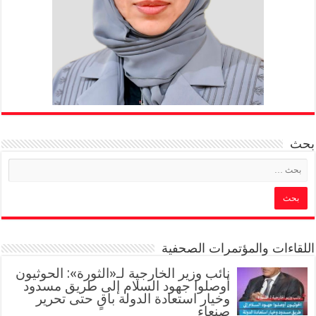
بحث
اللقاءات والمؤتمرات الصحفية
‏نائب وزير الخارجية لـ«الثورة»: الحوثيون
أوصلوا جهود السلام إلى طريق مسدود
وخيار استعادة الدولة باقٍ حتى تحرير
صنعاء