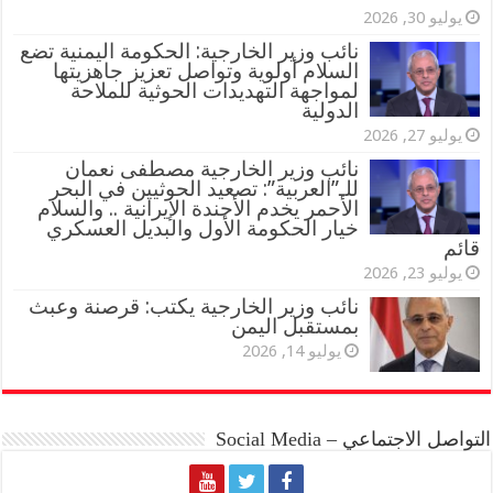
يوليو 30, 2026
نائب وزير الخارجية: الحكومة اليمنية تضع
السلام أولوية وتواصل تعزيز جاهزيتها
لمواجهة التهديدات الحوثية للملاحة
الدولية
يوليو 27, 2026
نائب وزير الخارجية مصطفى نعمان
للـ”العربية”: تصعيد الحوثيين في البحر
الأحمر يخدم الأجندة الإيرانية .. والسلام
خيار الحكومة الأول والبديل العسكري
قائم
يوليو 23, 2026
نائب وزير الخارجية يكتب: قرصنة وعبث
بمستقبل اليمن
يوليو 14, 2026
التواصل الاجتماعي – Social Media