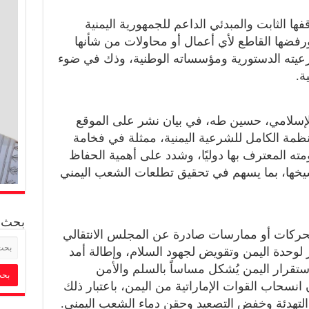
ا الثابت والمبدئي الداعم للجمهورية اليمنية
ورفضها القاطع لأي أعمال أو محاولات من شأنها
يته الدستورية ومؤسساته الوطنية، وذك في ضوء
ة.
 الإسلامي، حسين طه، في بيان نشر على الموقع
منظمة الكامل للشرعية اليمنية، ممثلة في فخامة
ه المعترف بها دوليًا، وشدد على أهمية الحفاظ
خها، بما يسهم في تحقيق تطلعات الشعب اليمني
بحث
 تحركات أو ممارسات صادرة عن المجلس الانتقالي
 لوحدة اليمن وتقويض لجهود السلام، وإطالة أمد
استقرار اليمن يُشكل مساساً بالسلم والأمن
 انسحاب القوات الإماراتية من اليمن، باعتبار ذلك
لتهدئة وخفض التصعيد وحقن دماء الشعب اليمني.