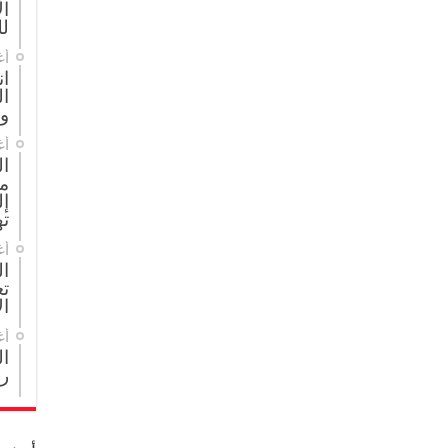
ال
لل
أغ
ان
ا
و
أغ
ا
م
إل
ته
أغ
ال
تع
ال
أغ
ا
ر