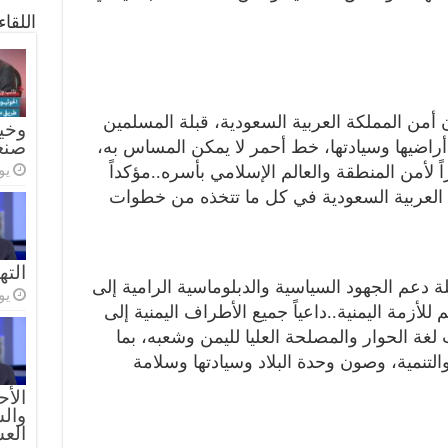
اللقا
 أمن المملكة العربية السعودية، قبلة المسلمين
وخيا
صنع
اضيها وسيادتها، خط أحمر لا يمكن المساس به،
يولي
شراً لأمن المنطقة والعالم الإسلامي بأسره..مؤكداً
 العربية السعودية في كل ما تتخذه من خطوات
الته
ة دعم الجهود السياسية والدبلوماسية الرامية إلى
يولي
زمة اليمنية..داعياً جميع الأطراف اليمنية إلى
 لغة الحوار والمصلحة العليا لليمن وشعبه، بما
لتنمية، وصون وحدة البلاد وسيادتها وسلامة
الأح
والس
الع