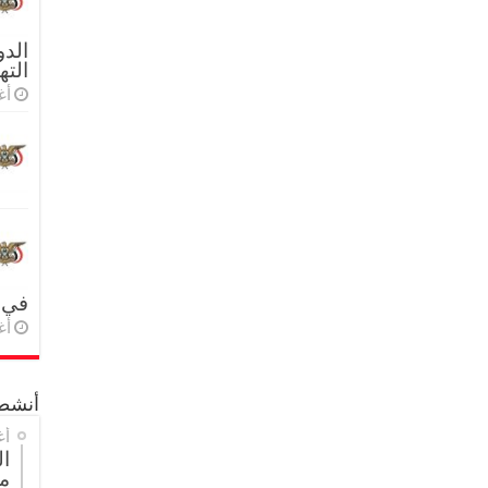
الدو
الته
أغس
في 
أغس
أنشطة
أغ
ال
م