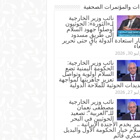
ءات والمؤتمرات الصحفية
‏نائب وزير الخارجية
لـ«الثورة»: الحوثيون
أوصلوا جهود السلام
إلى طريق مسدود
ر استعادة الدولة باقٍ حتى تحرير
اء
و 30, 2026
نائب وزير الخارجية:
الحكومة اليمنية تضع
السلام أولوية وتواصل
تعزيز جاهزيتها لمواجهة
ديدات الحوثية للملاحة الدولية
و 27, 2026
نائب وزير الخارجية
مصطفى نعمان
للـ”العربية”: تصعيد
الحوثيين في البحر
مر يخدم الأجندة الإيرانية ..
لام خيار الحكومة الأول والبديل
سكري قائم