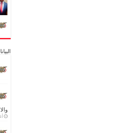
البيا
والا
أغس