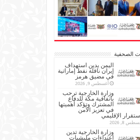
نات الصحفية
اليمن يدين استهداف
إيران ناقلة نفط إماراتية
في مضيق هرمز
أغسطس 9, 2026
وزارة الخارجية ترحب
باتفاقية مكة للدفاع
المشترك وتؤكد أهميتها
في تعزيز الأمن
ستقرار الإقليمي
طس 8, 2026
وزارة الخارجية تدين
اعتداءات مليشيات