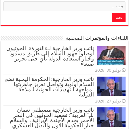
اللقاءات والمؤتمرات الصحفية
‏نائب وزير الخارجية لـ«الثورة»: الحوثيون
أوصلوا جهود السلام إلى طريق مسدود
وخيار استعادة الدولة باقٍ حتى تحرير
صنعاء
يوليو 30, 2026
نائب وزير الخارجية: الحكومة اليمنية تضع
السلام أولوية وتواصل تعزيز جاهزيتها
لمواجهة التهديدات الحوثية للملاحة
الدولية
يوليو 27, 2026
نائب وزير الخارجية مصطفى نعمان
للـ”العربية”: تصعيد الحوثيين في البحر
الأحمر يخدم الأجندة الإيرانية .. والسلام
خيار الحكومة الأول والبديل العسكري