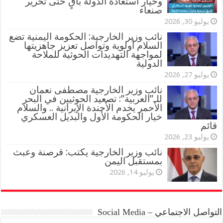
وخيار استعادة الدولة باقٍ حتى تحرير
صنعاء
يوليو 30, 2026
نائب وزير الخارجية: الحكومة اليمنية تضع
السلام أولوية وتواصل تعزيز جاهزيتها
لمواجهة التهديدات الحوثية للملاحة
الدولية
يوليو 27, 2026
نائب وزير الخارجية مصطفى نعمان
للـ”العربية”: تصعيد الحوثيين في البحر
الأحمر يخدم الأجندة الإيرانية .. والسلام
خيار الحكومة الأول والبديل العسكري
قائم
يوليو 23, 2026
نائب وزير الخارجية يكتب: قرصنة وعبث
بمستقبل اليمن
يوليو 14, 2026
التواصل الاجتماعي – Social Media