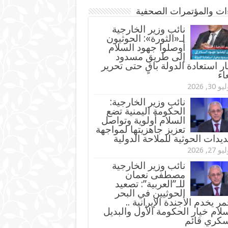
ءات والمؤتمرات الصحفية
‏نائب وزير الخارجية
لـ«الثورة»: الحوثيون
أوصلوا جهود السلام
إلى طريق مسدود
ر استعادة الدولة باقٍ حتى تحرير
اء
و 30, 2026
نائب وزير الخارجية:
الحكومة اليمنية تضع
السلام أولوية وتواصل
تعزيز جاهزيتها لمواجهة
ديدات الحوثية للملاحة الدولية
و 27, 2026
نائب وزير الخارجية
مصطفى نعمان
للـ”العربية”: تصعيد
الحوثيين في البحر
مر يخدم الأجندة الإيرانية ..
لام خيار الحكومة الأول والبديل
سكري قائم