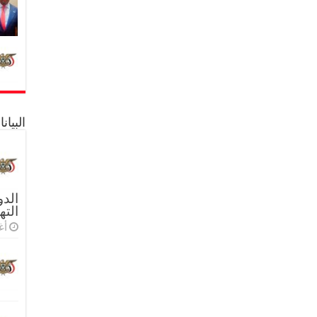
البيا
الدو
الته
أغس