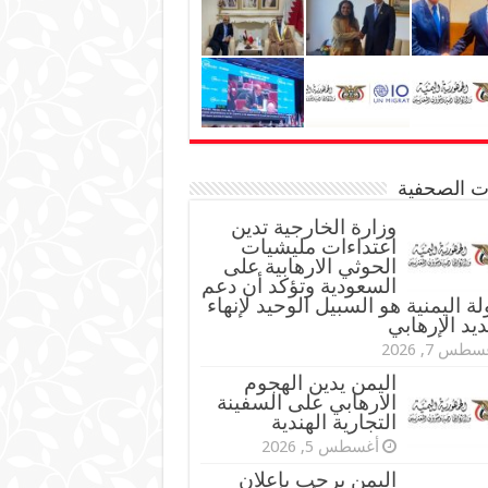
نات الصحفية
وزارة الخارجية تدين
اعتداءات مليشيات
الحوثي الارهابية على
السعودية وتؤكد أن دعم
لة اليمنية هو السبيل الوحيد لإنهاء
ديد الإرهابي
طس 7, 2026
اليمن يدين الهجوم
الارهابي على السفينة
التجارية الهندية
أغسطس 5, 2026
اليمن يرحب بإعلان