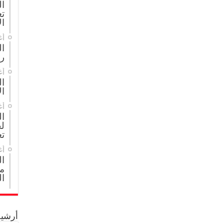
ال
تع
ال
أغ
ا
ر
أغ
ال
ال
أغ
ا
لج
تع
أغ
ا
مج
ال
أرشيف