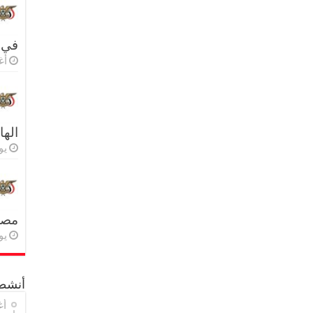
في 
أغس
اله
يولي
مصر 
يولي
أنشطة
أغ