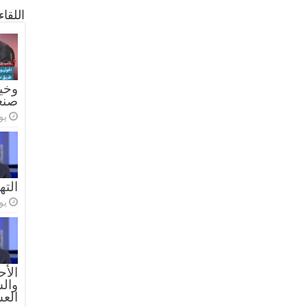
اللقا
وخيا
صنع
يولي
الته
يولي
الأح
والس
الع