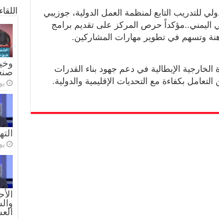
اللقا
دولي للتدريب التابع لمنظمة العمل الدولية، جوزيبي
سي اليمني..مؤكداً حرص المركز على تقديم برامج
راهنة وتسهم في تطوير مهارات المشاركين.
وخيا
 الخارجية الإيطالية في دعم جهود بناء القدرات
صنع
ن التعامل بكفاءة مع التحديات الإقليمية والدولية.
يولي
الته
يولي
الأح
والس
الع