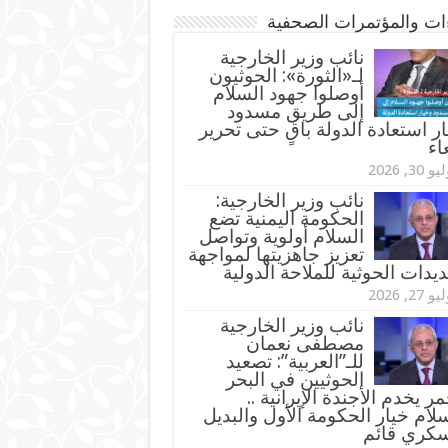
ءات والمؤتمرات الصحفية
‏نائب وزير الخارجية
لـ«الثورة»: الحوثيون
أوصلوا جهود السلام
إلى طريق مسدود
ر استعادة الدولة باقٍ حتى تحرير
اء
و 30, 2026
نائب وزير الخارجية:
الحكومة اليمنية تضع
السلام أولوية وتواصل
تعزيز جاهزيتها لمواجهة
ديدات الحوثية للملاحة الدولية
و 27, 2026
نائب وزير الخارجية
مصطفى نعمان
للـ”العربية”: تصعيد
الحوثيين في البحر
مر يخدم الأجندة الإيرانية ..
لام خيار الحكومة الأول والبديل
سكري قائم