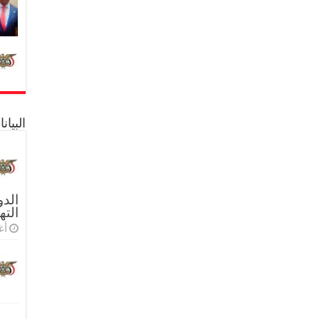
البيا
الدو
الته
أغس