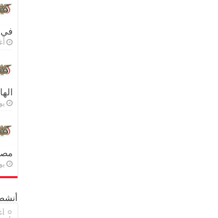
في 
أغس
اله
يولي
مصر 
يولي
أنشطة
أغ