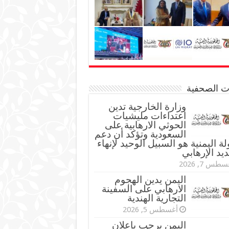
نات الصحفية
وزارة الخارجية تدين
اعتداءات مليشيات
الحوثي الارهابية على
السعودية وتؤكد أن دعم
لة اليمنية هو السبيل الوحيد لإنهاء
ديد الإرهابي
طس 7, 2026
اليمن يدين الهجوم
الارهابي على السفينة
التجارية الهندية
أغسطس 5, 2026
اليمن يرحب بإعلان