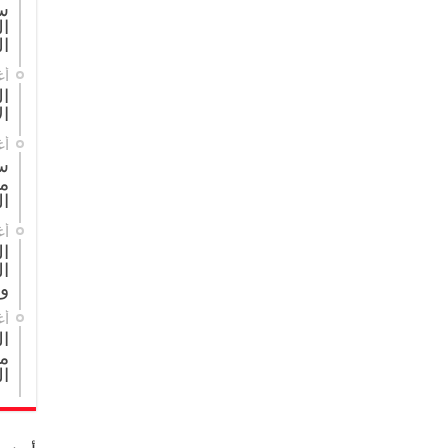
س
ال
ال
أغ
ال
ال
أغ
س
م
ال
أغ
ا
ال
و
أغ
ا
مج
ال