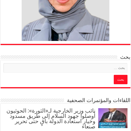
بحث
اللقاءات والمؤتمرات الصحفية
‏نائب وزير الخارجية لـ«الثورة»: الحوثيون
أوصلوا جهود السلام إلى طريق مسدود
وخيار استعادة الدولة باقٍ حتى تحرير
صنعاء