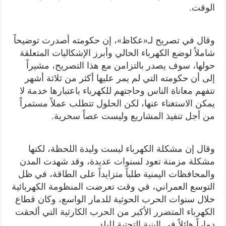
الوقت.
وقال في تصريح لـ«عكاظ»، إن حكومته أصدرت توضيحاً
شاملاً لوضع الكهرباء الحالي وأبرز الإشكاليات المتعلقة
حولها، سوف يصدر بالتزامن مع هذا التصريح، مشيراً
إلى أن حكومته التي لم يمر عليها أكثر من ثلاثة أشهر
تتفهم معاناة الناس وحاجتهم للكهرباء باعتبارها خدمة لا
يمكن الاستغناء عنها، لكن الحلول تتطلب عملاً مستمراً
من أجل تنفيذ المشاريع وليست عصاً سحرية.
وقال إن مشكلة الكهرباء ليست وليدة اللحظة، لكنها
مشكلة مزمنة تعود لسنوات عديدة، وقد شهدت المدن
والمحافظات اليمنية طلباً متزايداً على الطاقة، في ظل
التوسع العمراني، في وقت تعرضت المنظومة الكهربائية
خلال سنوات الحرب الحوثية للدمار الواسع، وكان قطاع
الكهرباء المتضرر الأكبر من الحرب الكارثية التي ألحقت
دماراً هائلاً في البنية التحتية للبلد.