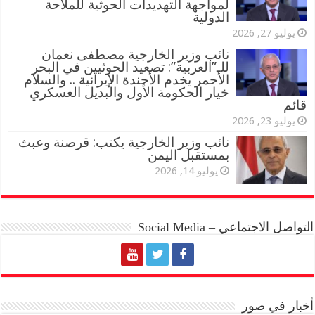
لمواجهة التهديدات الحوثية للملاحة
الدولية
يوليو 27, 2026
نائب وزير الخارجية مصطفى نعمان
للـ”العربية”: تصعيد الحوثيين في البحر
الأحمر يخدم الأجندة الإيرانية .. والسلام
خيار الحكومة الأول والبديل العسكري
قائم
يوليو 23, 2026
نائب وزير الخارجية يكتب: قرصنة وعبث
بمستقبل اليمن
يوليو 14, 2026
التواصل الاجتماعي – Social Media
أخبار في صور